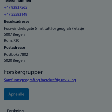
Telefonnummer
+47 92837565
+47 55583149
Besøksadresse
Fosswinckels gate 6 Institutt for geografi 7 etasje
5007 Bergen
Rom: 730
Postadresse
Postboks 7802
5020 Bergen
Forskergrupper
Samfunnsgeografi og bærekraftig utvikling
Åpne alle
Forskning