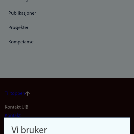
Publikasjoner
Prosjekter
Kompetanse
Til toppen
Footer
Kontakt UiB
Kontakt
navigation
Finn ansatte
Vi bruker
(no)
Finn forsker