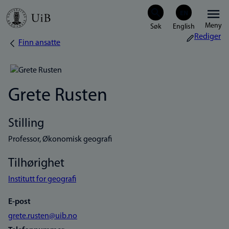
Hopp
Meny
til
Rediger
Finn ansatte
Navigasjonssti
hovedinnhold
Grete Rusten
Stilling
Professor, Økonomisk geografi
Tilhørighet
Institutt for geografi
E-post
grete.rusten@uib.no