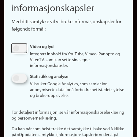
informasjonskapsler
Presse
Snarveier
Med ditt samtykke vil vi bruke informasjonskapsler for
Finn studier
følgende formål:
Ledige stillinger
Sosiale medier
Video og lyd
Facebook
Integrert innhold fra YouTube, Vimeo, Panopto og
Instagram
VitenTV, som kan sette sine egne
informasjonskapsler.
LinkedIn
Snapchat
Statistikk og analyse
Om nettstedet
Vi bruker Google Analytics, som samler inn
anonymiserte data for å forbedre nettstedets ytelse
Informasjonskapsler
og brukeropplevelse.
Oppdater samtykke
(informasjonskapsler)
For detaljert informasjon, se vår informasjonskapselerklæring
Personvern
og personvernerklæring.
Tilgjengelighetserklæring
Du kan når som helst trekke ditt samtykke tilbake ved å klikke
på «Oppdater samtykke (informasjonskapsler)» nederst på