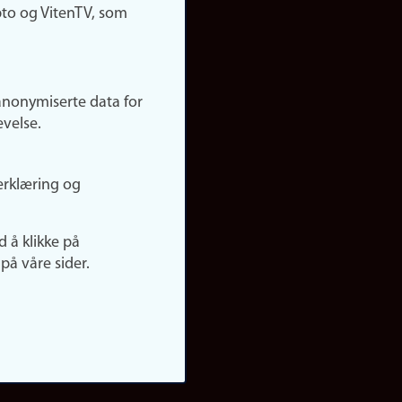
pto og VitenTV, som
anonymiserte data for
evelse.
erklæring og
d å klikke på
på våre sider.