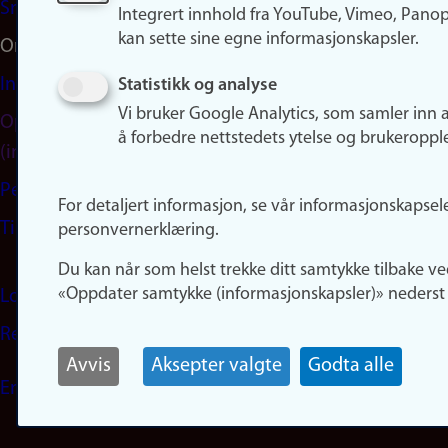
Snapchat
Integrert innhold fra YouTube, Vimeo, Pano
kan sette sine egne informasjonskapsler.
Om nettstedet
Informasjonskapsler
Statistikk og analyse
Vi bruker Google Analytics, som samler inn 
Oppdater samtykke
å forbedre nettstedets ytelse og brukeroppl
(informasjonskapsler)
Personvern
For detaljert informasjon, se vår informasjonskapsel
Tilgjengelighetserklæring
personvernerklæring.
Du kan når som helst trekke ditt samtykke tilbake ve
«Oppdater samtykke (informasjonskapsler)» nederst 
Logg inn
Rediger din ansattside
Avvis
Aksepter valgte
Godta alle
English