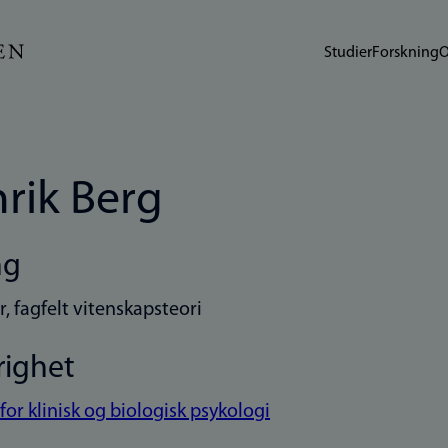
Studier
Forskning
O
rik Berg
ng
r, fagfelt vitenskapsteori
righet
 for klinisk og biologisk psykologi