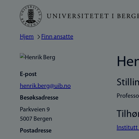
Hopp
til
hovedinnhold
Hjem
Finn ansatte
Navigasjonssti
Hen
E-post
Stilli
henrik.berg@uib.no
Professo
Besøksadresse
Parkveien 9
Tilhø
5007 Bergen
Institutt
Postadresse