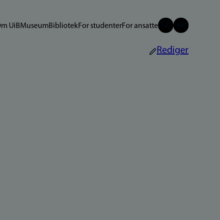
m UiB
Museum
Bibliotek
For studenter
For ansatte
Rediger