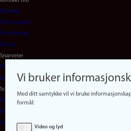
Footer
Kontakt UiB
Kontakt
navigation
Finn ansatte
(no)
Finn forsker
Presse
Snarveier
Finn studier
Vi bruker informasjonsk
Ledige stillinger
Sosiale medier
Med ditt samtykke vil vi bruke informasjonskap
Facebook
formål:
Instagram
LinkedIn
Video og lyd