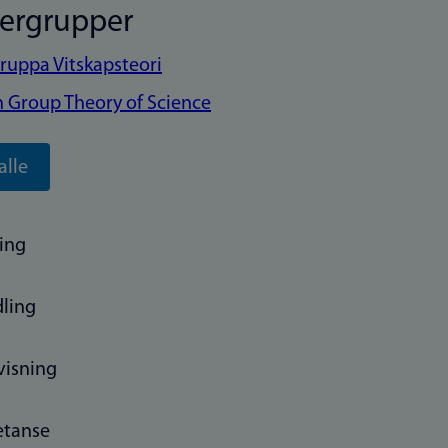
kergrupper
ruppa Vitskapsteori
 Group Theory of Science
alle
ing
ling
visning
tanse