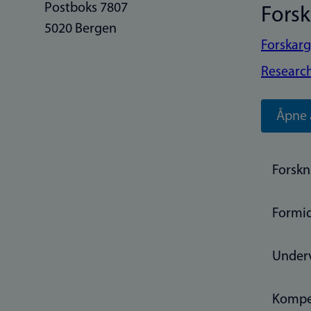
Postboks 7807
Fors
5020 Bergen
Forskarg
Research
Åpne 
Forskn
Formid
Under
Kompe