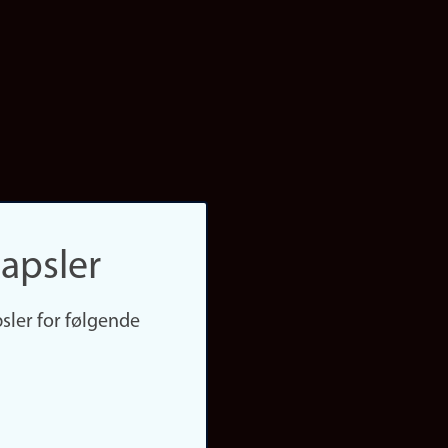
apsler
sler for følgende