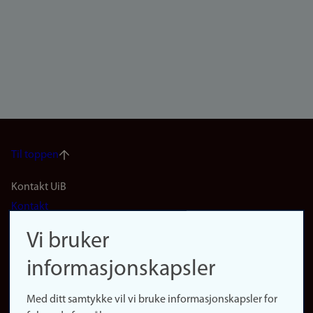
Til toppen
Footer
Kontakt UiB
Kontakt
navigation
Finn ansatte
Vi bruker
(no)
Finn forsker
informasjonskapsler
Presse
Snarveier
Med ditt samtykke vil vi bruke informasjonskapsler for
Finn studier