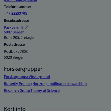
jeroen.sluijs@uib.no
Telefonnummer
+47 55582795
Besøksadresse
Parkveien 9
5007 Bergen
Rom: 205, 2. etasje
Postadresse
Postboks 7803
5020 Bergen
Forskergrupper
Forskargruppa Vitskapsteori
Butterfly Project (Horizon) - pollinator stewardship
Research Group Theory of Science
Kort info