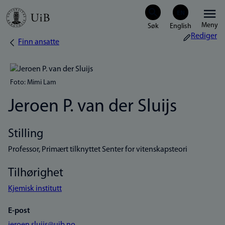
Hopp
Meny
til
Rediger
Finn ansatte
Navigasjonssti
hovedinnhold
Foto: Mimi Lam
Jeroen P. van der Sluijs
Stilling
Professor, Primært tilknyttet Senter for vitenskapsteori
Tilhørighet
Kjemisk institutt
E-post