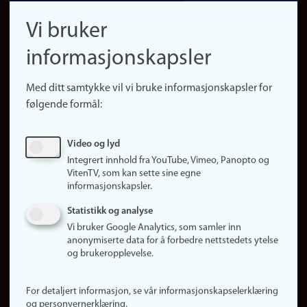
navigation
Finn ansatte
Vi bruker
(no)
Finn forsker
informasjonskapsler
Presse
Snarveier
Med ditt samtykke vil vi bruke informasjonskapsler for
Finn studier
følgende formål:
Ledige stillinger
Sosiale medier
Video og lyd
Facebook
Integrert innhold fra YouTube, Vimeo, Panopto og
Instagram
VitenTV, som kan sette sine egne
informasjonskapsler.
LinkedIn
Snapchat
Statistikk og analyse
Om nettstedet
Vi bruker Google Analytics, som samler inn
anonymiserte data for å forbedre nettstedets ytelse
Informasjonskapsler
og brukeropplevelse.
Oppdater samtykke
(informasjonskapsler)
For detaljert informasjon, se vår informasjonskapselerklæring
Personvern
og personvernerklæring.