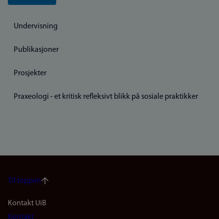
Undervisning
Publikasjoner
Prosjekter
Praxeologi - et kritisk refleksivt blikk på sosiale praktikker
Til toppen
Footer
Kontakt UiB
Kontakt