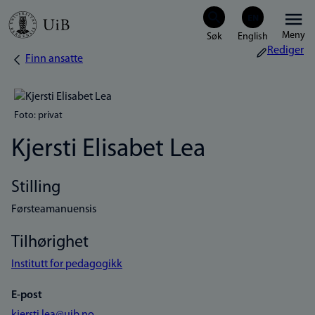
Hopp
Meny
til
Rediger
Finn ansatte
Navigasjonssti
hovedinnhold
Foto: privat
Kjersti Elisabet Lea
Stilling
Førsteamanuensis
Tilhørighet
Institutt for pedagogikk
E-post