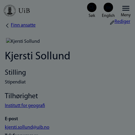
Hopp
Meny
til
Rediger
Finn ansatte
Navigasjonssti
hovedinnhold
Kjersti Sollund
Stilling
Stipendiat
Tilhørighet
Institutt for geografi
E-post
kjersti.sollund@uib.no