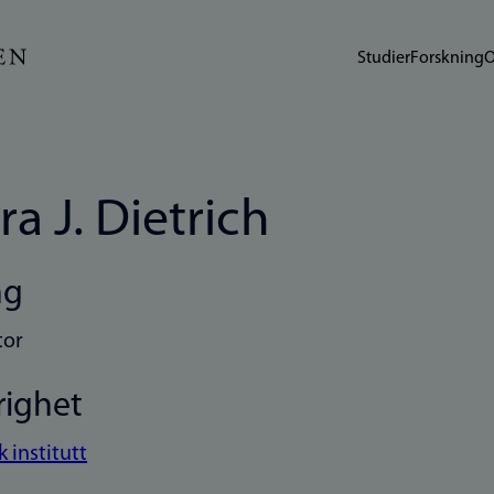
Studier
Forskning
O
ra J. Dietrich
ng
tor
righet
 institutt