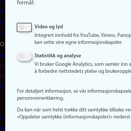
Facebook
formål:
Instagram
LinkedIn
Video og lyd
Snapchat
Integrert innhold fra YouTube, Vimeo, Pano
kan sette sine egne informasjonskapsler.
Om nettstedet
Informasjonskapsler
Statistikk og analyse
Vi bruker Google Analytics, som samler inn 
Oppdater samtykke
å forbedre nettstedets ytelse og brukeroppl
(informasjonskapsler)
Personvern
For detaljert informasjon, se vår informasjonskapsel
Tilgjengelighetserklæring
personvernerklæring.
Du kan når som helst trekke ditt samtykke tilbake ve
«Oppdater samtykke (informasjonskapsler)» nederst 
Logg inn
Rediger din ansattside