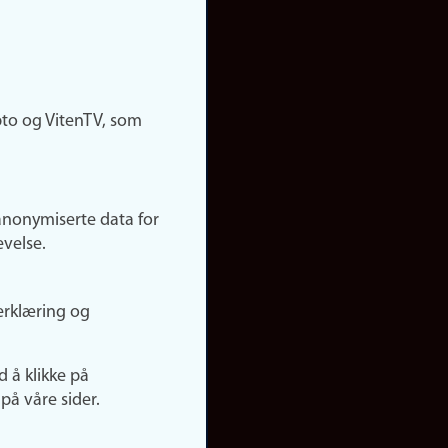
pto og VitenTV, som
anonymiserte data for
evelse.
erklæring og
d å klikke på
på våre sider.