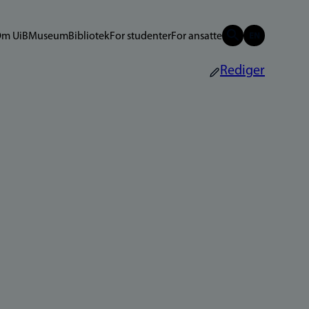
m UiB
Museum
Bibliotek
For studenter
For ansatte
Rediger