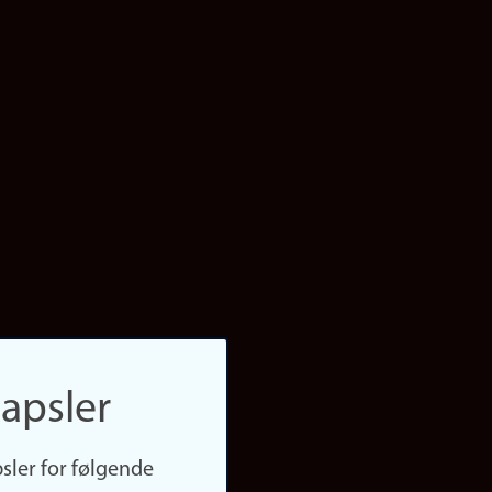
apsler
sler for følgende