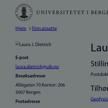
Hopp
til
hovedinnhold
Hjem
Finn ansatte
Navigasjonssti
Lau
E-post
Stilli
laura.dietrich@uib.no
Postdok
Besøksadresse
Allégaten 70 Kontor: 206
Tilhø
5007 Bergen
Geofysisk
Postadresse