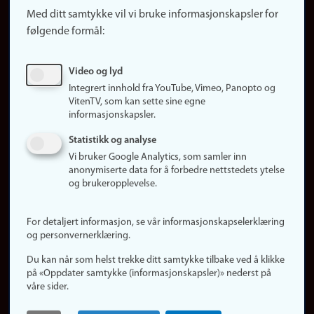
Snarveier
Med ditt samtykke vil vi bruke informasjonskapsler for
Finn studier
følgende formål:
Ledige stillinger
Sosiale medier
Video og lyd
Facebook
Integrert innhold fra YouTube, Vimeo, Panopto og
Instagram
VitenTV, som kan sette sine egne
informasjonskapsler.
LinkedIn
Snapchat
Statistikk og analyse
Om nettstedet
Vi bruker Google Analytics, som samler inn
anonymiserte data for å forbedre nettstedets ytelse
Informasjonskapsler
og brukeropplevelse.
Oppdater samtykke
(informasjonskapsler)
For detaljert informasjon, se vår informasjonskapselerklæring
Personvern
og personvernerklæring.
Tilgjengelighetserklæring
Du kan når som helst trekke ditt samtykke tilbake ved å klikke
på «Oppdater samtykke (informasjonskapsler)» nederst på
våre sider.
Logg inn
Rediger din ansattside