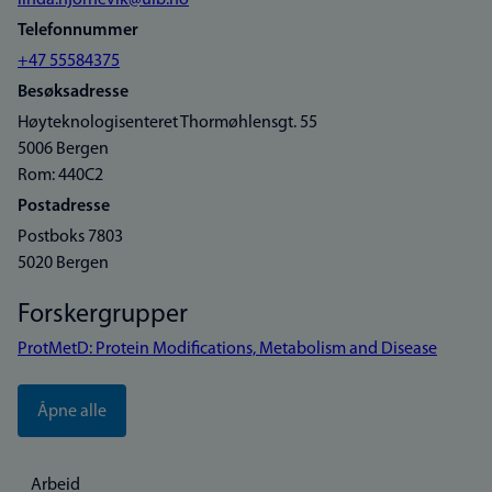
linda.hjornevik@uib.no
Telefonnummer
+47 55584375
Besøksadresse
Høyteknologisenteret Thormøhlensgt. 55
5006 Bergen
Rom: 440C2
Postadresse
Postboks 7803
5020 Bergen
Forskergrupper
ProtMetD: Protein Modifications, Metabolism and Disease
Åpne alle
Arbeid