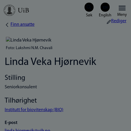
Hopp
Meny
til
Rediger
Finn ansatte
Navigasjonssti
hovedinnhold
Foto: Lakshmi N.M. Chavali
Linda Veka Hjørnevik
Stilling
Seniorkonsulent
Tilhørighet
Institutt for biovitenskap (BIO)
E-post