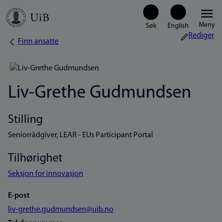
Hopp
Meny
til
Rediger
Finn ansatte
Navigasjonssti
hovedinnhold
Liv-Grethe Gudmundsen
Stilling
Seniorrådgiver, LEAR - EUs Participant Portal
Tilhørighet
Seksjon for innovasjon
E-post
liv-grethe.gudmundsen@uib.no