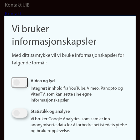
Footer
Kontakt UiB
Kontakt
navigation
Finn ansatte
Vi bruker
(no)
Finn forsker
informasjonskapsler
Presse
Snarveier
Med ditt samtykke vil vi bruke informasjonskapsler for
Finn studier
følgende formål:
Ledige stillinger
Sosiale medier
Video og lyd
Facebook
Integrert innhold fra YouTube, Vimeo, Panopto og
Instagram
VitenTV, som kan sette sine egne
informasjonskapsler.
LinkedIn
Snapchat
Statistikk og analyse
Om nettstedet
Vi bruker Google Analytics, som samler inn
anonymiserte data for å forbedre nettstedets ytelse
Informasjonskapsler
og brukeropplevelse.
Oppdater samtykke