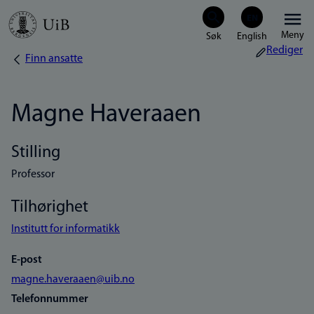
Hopp
Meny
til
Rediger
Finn ansatte
Navigasjonssti
hovedinnhold
Magne Haveraaen
Stilling
Professor
Tilhørighet
Institutt for informatikk
E-post
magne.haveraaen@uib.no
Telefonnummer