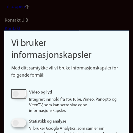
Til toppen
Footer
Kontakt UiB
Kontakt
navigation
Finn ansatte
Vi bruker
(no)
Finn forsker
informasjonskapsler
Presse
Snarveier
Med ditt samtykke vil vi bruke informasjonskapsler for
Finn studier
følgende formål:
Ledige stillinger
Sosiale medier
Video og lyd
Facebook
Integrert innhold fra YouTube, Vimeo, Panopto og
Instagram
VitenTV, som kan sette sine egne
informasjonskapsler.
LinkedIn
Snapchat
Statistikk og analyse
Om nettstedet
Vi bruker Google Analytics, som samler inn