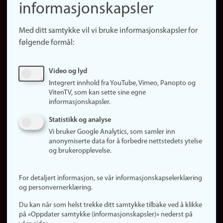
informasjonskapsler
Presse
Snarveier
Med ditt samtykke vil vi bruke informasjonskapsler for
Finn studier
følgende formål:
Ledige stillinger
Sosiale medier
Video og lyd
Facebook
Integrert innhold fra YouTube, Vimeo, Panopto og
Instagram
VitenTV, som kan sette sine egne
informasjonskapsler.
LinkedIn
Snapchat
Statistikk og analyse
Om nettstedet
Vi bruker Google Analytics, som samler inn
anonymiserte data for å forbedre nettstedets ytelse
Informasjonskapsler
og brukeropplevelse.
Oppdater samtykke
(informasjonskapsler)
For detaljert informasjon, se vår informasjonskapselerklæring
Personvern
og personvernerklæring.
Tilgjengelighetserklæring
Du kan når som helst trekke ditt samtykke tilbake ved å klikke
på «Oppdater samtykke (informasjonskapsler)» nederst på