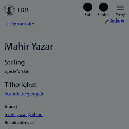
Hopp
Meny
til
Rediger
Finn ansatte
Navigasjonssti
hovedinnhold
Mahir Yazar
Stilling
Gjesteforsker
Tilhørighet
Institutt for geografi
E-post
mahir.yazar@uib.no
Besøksadresse