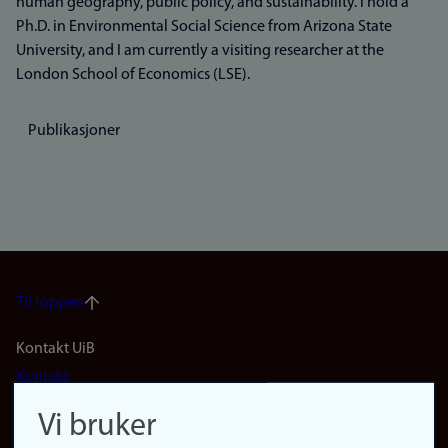
human geography, public policy, and sustainability. I hold a
Ph.D. in Environmental Social Science from Arizona State
University, and I am currently a visiting researcher at the
London School of Economics (LSE).
Publikasjoner
Til toppen
Footer
Kontakt UiB
Kontakt
navigation
Finn ansatte
Vi bruker
(no)
Finn forsker