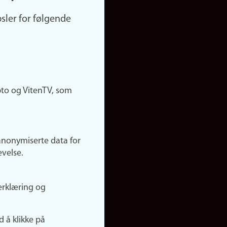
sler for følgende
pto og VitenTV, som
anonymiserte data for
evelse.
erklæring og
d å klikke på