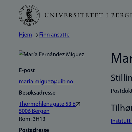
Hopp
til
hovedinnhold
Hjem
Finn ansatte
Navigasjonssti
Mar
E-post
Stilli
maria.miguez@uib.no
Postdok
Besøksadresse
Thormøhlens gate 53 B
Tilhø
5006 Bergen
Rom: 3H13
Institutt
Postadresse