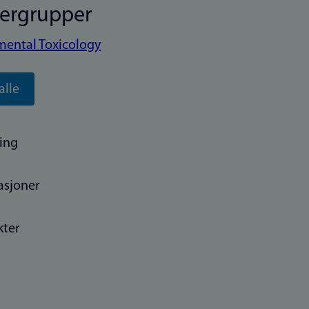
kergrupper
mental Toxicology
alle
ing
asjoner
kter