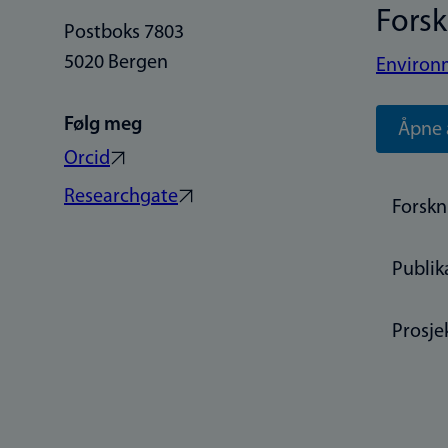
Fors
Postboks 7803
5020 Bergen
Environ
Følg meg
Åpne 
Orcid
Researchgate
Forskn
Publik
Prosje