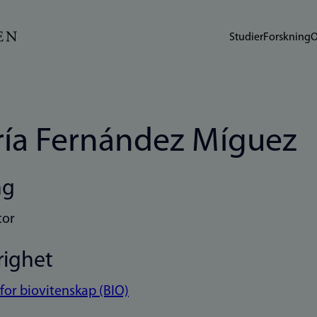
Studier
Forskning
O
ía Fernández Míguez
ng
tor
righet
 for biovitenskap (BIO)