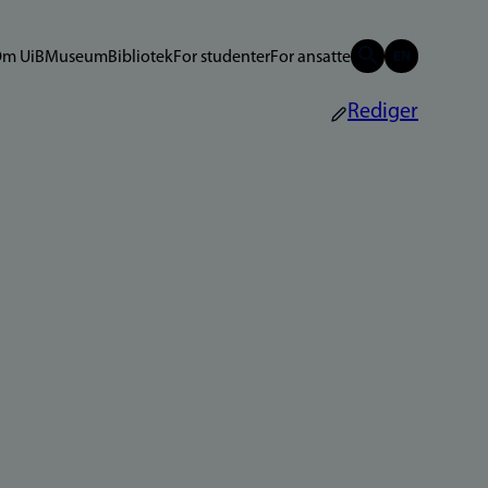
m UiB
Museum
Bibliotek
For studenter
For ansatte
Rediger