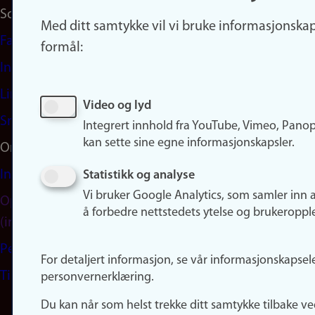
Sosiale medier
Med ditt samtykke vil vi bruke informasjonskap
Facebook
formål:
Instagram
LinkedIn
Video og lyd
Snapchat
Integrert innhold fra YouTube, Vimeo, Pano
kan sette sine egne informasjonskapsler.
Om nettstedet
Informasjonskapsler
Statistikk og analyse
Vi bruker Google Analytics, som samler inn 
Oppdater samtykke
å forbedre nettstedets ytelse og brukeroppl
(informasjonskapsler)
Personvern
For detaljert informasjon, se vår informasjonskapsel
Tilgjengelighetserklæring
personvernerklæring.
Du kan når som helst trekke ditt samtykke tilbake ve