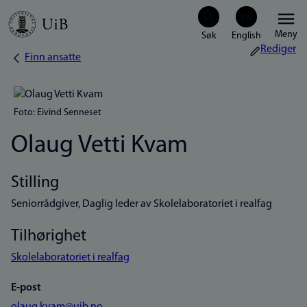
Hopp
Meny
til
Rediger
Finn ansatte
Navigasjonssti
hovedinnhold
Foto: Eivind Senneset
Olaug Vetti Kvam
Stilling
Seniorrådgiver, Daglig leder av Skolelaboratoriet i realfag
Tilhørighet
Skolelaboratoriet i realfag
E-post