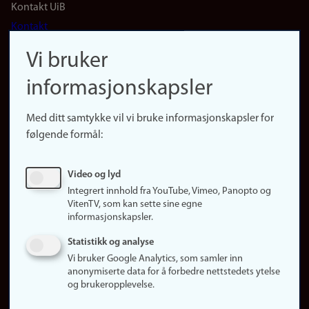
Footer
Kontakt UiB
Kontakt
navigation
Finn ansatte
Vi bruker
(no)
Finn forsker
informasjonskapsler
Presse
Snarveier
Med ditt samtykke vil vi bruke informasjonskapsler for
Finn studier
følgende formål:
Ledige stillinger
Sosiale medier
Video og lyd
Facebook
Integrert innhold fra YouTube, Vimeo, Panopto og
Instagram
VitenTV, som kan sette sine egne
informasjonskapsler.
LinkedIn
Snapchat
Statistikk og analyse
Om nettstedet
Vi bruker Google Analytics, som samler inn
anonymiserte data for å forbedre nettstedets ytelse
Informasjonskapsler
og brukeropplevelse.
Oppdater samtykke