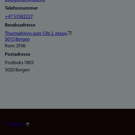
olaug.kvam@uib.no
Telefonnummer
+47 55582227
Besøksadresse
Thormøhlens gate 53b 2. etasje
5015 Bergen
Rom: 2F06
Postadresse
Postboks 7803
5020 Bergen
Til toppen