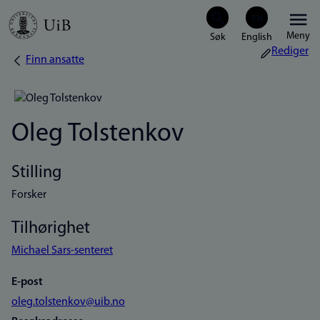
Hopp
Meny
til
Rediger
Finn ansatte
Navigasjonssti
hovedinnhold
Oleg Tolstenkov
Stilling
Forsker
Tilhørighet
Michael Sars-senteret
E-post
oleg.tolstenkov@uib.no