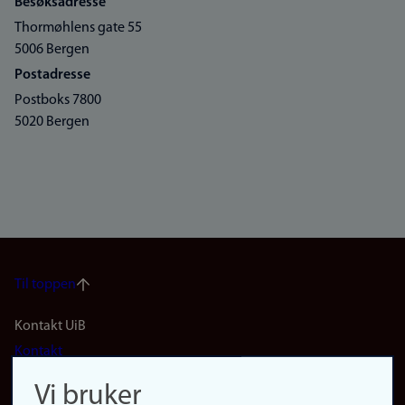
Besøksadresse
Thormøhlens gate 55
5006 Bergen
Postadresse
Postboks 7800
5020 Bergen
Til toppen
Footer
Kontakt UiB
Kontakt
navigation
Finn ansatte
Vi bruker
Finn forsker