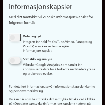
(no)
informasjonskapsler
Presse
Snarveier
Med ditt samtykke vil vi bruke informasjonskapsler for
Finn studier
følgende formål:
Ledige stillinger
Sosiale medier
Video og lyd
Facebook
Integrert innhold fra YouTube, Vimeo, Panopto og
Instagram
VitenTV, som kan sette sine egne
informasjonskapsler.
LinkedIn
Snapchat
Statistikk og analyse
Om nettstedet
Vi bruker Google Analytics, som samler inn
anonymiserte data for å forbedre nettstedets ytelse
Informasjonskapsler
og brukeropplevelse.
Oppdater samtykke
(informasjonskapsler)
For detaljert informasjon, se vår informasjonskapselerklæring
Personvern
og personvernerklæring.
Tilgjengelighetserklæring
Du kan når som helst trekke ditt samtykke tilbake ved å klikke
på «Oppdater samtykke (informasjonskapsler)» nederst på