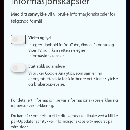
informasjonskapsler
Presse
Snarveier
Med ditt samtykke vil vi bruke informasjonskapsler for
Finn studier
følgende formål:
Ledige stillinger
Sosiale medier
Video og lyd
Facebook
Integrert innhold fra YouTube, Vimeo, Panopto og
Instagram
VitenTV, som kan sette sine egne
informasjonskapsler.
LinkedIn
Snapchat
Statistikk og analyse
Om nettstedet
Vi bruker Google Analytics, som samler inn
anonymiserte data for å forbedre nettstedets ytelse
Informasjonskapsler
og brukeropplevelse.
Oppdater samtykke
(informasjonskapsler)
For detaljert informasjon, se vår informasjonskapselerklæring
Personvern
og personvernerklæring.
Tilgjengelighetserklæring
Du kan når som helst trekke ditt samtykke tilbake ved å klikke
på «Oppdater samtykke (informasjonskapsler)» nederst på
våre sider.
Logg inn