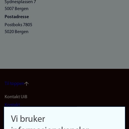
Sydnesplassen 7
5007 Bergen
Postadresse
Postboks 7805
5020 Bergen
Til toppen
Footer
Kontakt UiB
Kontakt
navigation
Finn ansatte
Vi bruker
(no)
Finn forsker