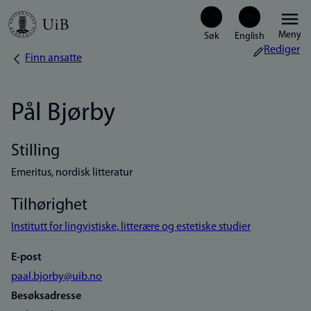
Hopp
Meny
til
Rediger
Finn ansatte
Navigasjonssti
hovedinnhold
Pål Bjørby
Stilling
Emeritus, nordisk litteratur
Tilhørighet
Institutt for lingvistiske, litterære og estetiske studier
E-post
paal.bjorby@uib.no
Besøksadresse