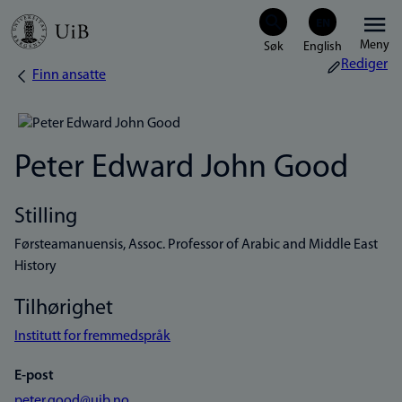
Hopp
Meny
til
Rediger
Finn ansatte
Navigasjonssti
hovedinnhold
Peter Edward John Good
Stilling
Førsteamanuensis, Assoc. Professor of Arabic and Middle East
History
Tilhørighet
Institutt for fremmedspråk
E-post
peter.good@uib.no