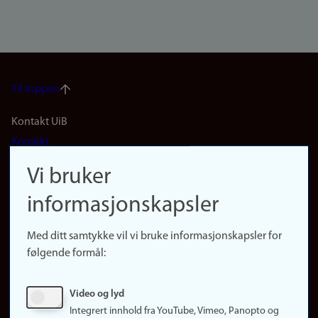
Til toppen
Footer
Kontakt UiB
Kontakt
navigation
Finn ansatte
Vi bruker
(no)
Finn forsker
informasjonskapsler
Presse
Snarveier
Med ditt samtykke vil vi bruke informasjonskapsler for
Finn studier
følgende formål:
Ledige stillinger
Sosiale medier
Video og lyd
Facebook
Integrert innhold fra YouTube, Vimeo, Panopto og