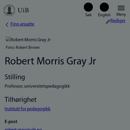
Hopp
Meny
til
Rediger
Finn ansatte
Navigasjonssti
hovedinnhold
Foto: Robert Brown
Robert Morris Gray Jr
Stilling
Professor, universitetspedagogikk
Tilhørighet
Institutt for pedagogikk
E-post