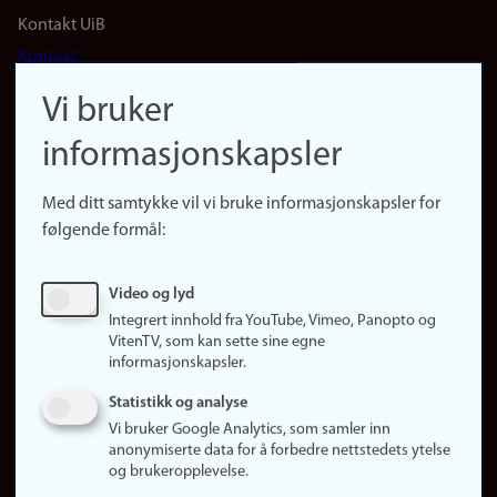
Footer
Kontakt UiB
Kontakt
navigation
Finn ansatte
Vi bruker
(no)
Finn forsker
informasjonskapsler
Presse
Snarveier
Med ditt samtykke vil vi bruke informasjonskapsler for
Finn studier
følgende formål:
Ledige stillinger
Sosiale medier
Video og lyd
Facebook
Integrert innhold fra YouTube, Vimeo, Panopto og
Instagram
VitenTV, som kan sette sine egne
informasjonskapsler.
LinkedIn
Snapchat
Statistikk og analyse
Om nettstedet
Vi bruker Google Analytics, som samler inn
anonymiserte data for å forbedre nettstedets ytelse
Informasjonskapsler
og brukeropplevelse.
Oppdater samtykke