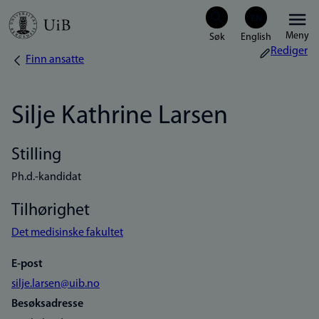
Hopp
Meny
til
Rediger
Finn ansatte
Navigasjonssti
hovedinnhold
Silje Kathrine Larsen
Stilling
Ph.d.-kandidat
Tilhørighet
Det medisinske fakultet
E-post
silje.larsen@uib.no
Besøksadresse