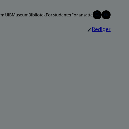
m UiB
Museum
Bibliotek
For studenter
For ansatte
Rediger