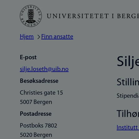
Hopp
til
hovedinnhold
Hjem
Finn ansatte
Navigasjonssti
E-post
Sil
silje.loseth@uib.no
Stilli
Besøksadresse
Christies gate 15
Stipendi
5007 Bergen
Tilhø
Postadresse
Postboks 7802
Institut
5020 Bergen