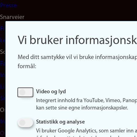
Presse
Snarveier
Finn studier
Vi bruker informasjonsk
Ledige stillinger
Sosiale medier
Med ditt samtykke vil vi bruke informasjonskap
Facebook
formål:
Instagram
LinkedIn
Video og lyd
Snapchat
Integrert innhold fra YouTube, Vimeo, Pano
kan sette sine egne informasjonskapsler.
Om nettstedet
Informasjonskapsler
Statistikk og analyse
Vi bruker Google Analytics, som samler inn 
Oppdater samtykke