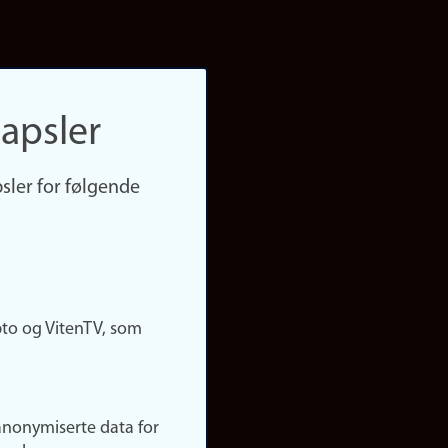
apsler
sler for følgende
pto og VitenTV, som
anonymiserte data for