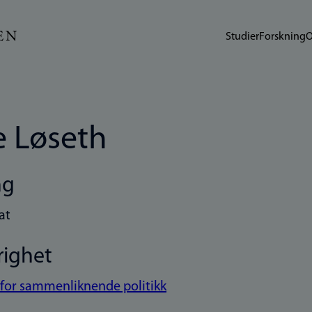
Studier
Forskning
O
je Løseth
ng
at
righet
t for sammenliknende politikk