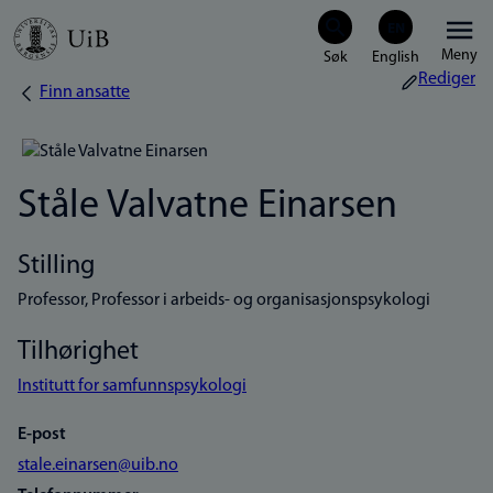
Hopp
Meny
til
Rediger
Finn ansatte
Navigasjonssti
hovedinnhold
Ståle Valvatne Einarsen
Stilling
Professor, Professor i arbeids- og organisasjonspsykologi
Tilhørighet
Institutt for samfunnspsykologi
E-post
stale.einarsen@uib.no