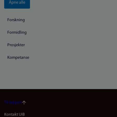
Åpne alle
Forskning
Formidling
Prosjekter
Kompetanse
Til toppen
Footer
Kontakt UiB