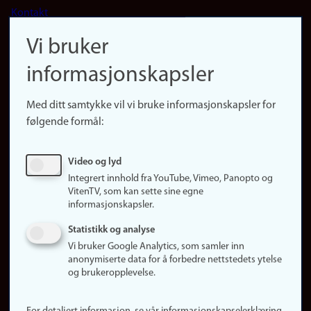
Kontakt
navigation
Finn ansatte
Vi bruker
(no)
Finn forsker
informasjonskapsler
Presse
Snarveier
Med ditt samtykke vil vi bruke informasjonskapsler for
Finn studier
følgende formål:
Ledige stillinger
Sosiale medier
Video og lyd
Facebook
Integrert innhold fra YouTube, Vimeo, Panopto og
Instagram
VitenTV, som kan sette sine egne
informasjonskapsler.
LinkedIn
Snapchat
Statistikk og analyse
Om nettstedet
Vi bruker Google Analytics, som samler inn
anonymiserte data for å forbedre nettstedets ytelse
Informasjonskapsler
og brukeropplevelse.
Oppdater samtykke
(informasjonskapsler)