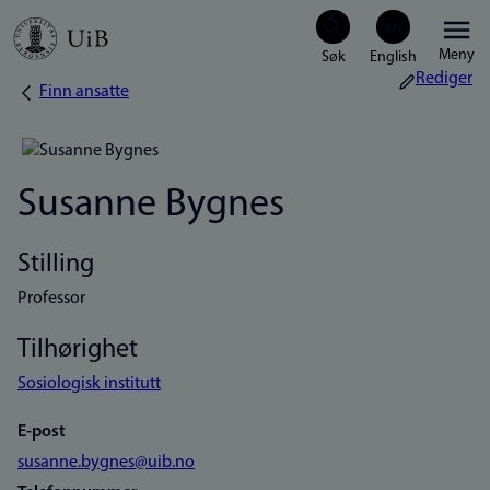
Hopp
Meny
til
Rediger
Finn ansatte
Navigasjonssti
hovedinnhold
Susanne Bygnes
Stilling
Professor
Tilhørighet
Sosiologisk institutt
E-post
susanne.bygnes@uib.no