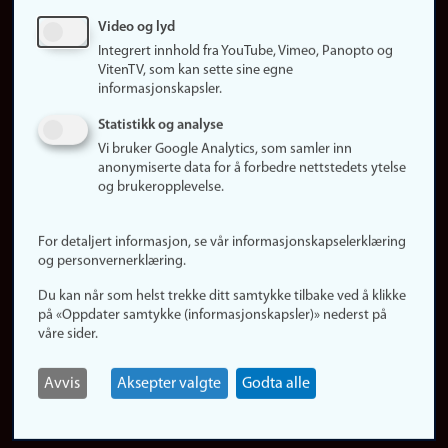
Sosiale medier
Video og lyd
Facebook
Integrert innhold fra YouTube, Vimeo, Panopto og
Instagram
VitenTV, som kan sette sine egne
informasjonskapsler.
LinkedIn
Snapchat
Statistikk og analyse
Om nettstedet
Vi bruker Google Analytics, som samler inn
anonymiserte data for å forbedre nettstedets ytelse
Informasjonskapsler
og brukeropplevelse.
Oppdater samtykke
(informasjonskapsler)
For detaljert informasjon, se vår informasjonskapselerklæring
Personvern
og personvernerklæring.
Tilgjengelighetserklæring
Du kan når som helst trekke ditt samtykke tilbake ved å klikke
på «Oppdater samtykke (informasjonskapsler)» nederst på
våre sider.
Logg inn
Rediger din ansattside
Avvis
Aksepter valgte
Godta alle
English