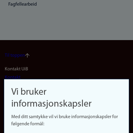
Fagfellearbeid
Til toppen
Footer
Kontakt UiB
Kontakt
navigation
Finn ansatte
Vi bruker
(no)
Finn forsker
informasjonskapsler
Presse
Snarveier
Med ditt samtykke vil vi bruke informasjonskapsler for
Finn studier
følgende formål:
Ledige stillinger