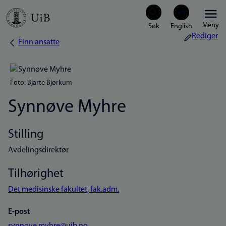
Hopp
Meny
til
Rediger
Finn ansatte
Navigasjonssti
hovedinnhold
Foto: Bjarte Bjørkum
Synnøve Myhre
Stilling
Avdelingsdirektør
Tilhørighet
Det medisinske fakultet, fak.adm.
E-post