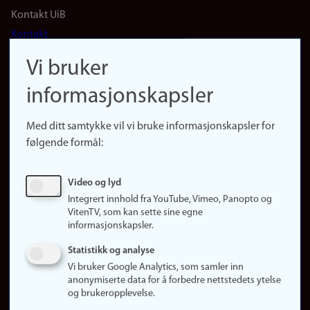
Footer
Kontakt UiB
Kontakt
navigation
Finn ansatte
Vi bruker
(no)
Finn forsker
informasjonskapsler
Presse
Snarveier
Med ditt samtykke vil vi bruke informasjonskapsler for
Finn studier
følgende formål:
Ledige stillinger
Sosiale medier
Video og lyd
Facebook
Integrert innhold fra YouTube, Vimeo, Panopto og
Instagram
VitenTV, som kan sette sine egne
informasjonskapsler.
LinkedIn
Snapchat
Statistikk og analyse
Om nettstedet
Vi bruker Google Analytics, som samler inn
anonymiserte data for å forbedre nettstedets ytelse
Informasjonskapsler
og brukeropplevelse.
Oppdater samtykke