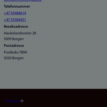
synnove.myhre@uib.no
Telefonnummer
+47 93484614
+47 55584451
Besøksadresse
Haukelandsveien 28
5009 Bergen
Postadresse
Postboks 7804
5020 Bergen
Til toppen