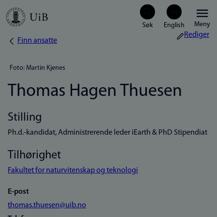
Hopp
Meny
til
Rediger
Finn ansatte
Navigasjonssti
hovedinnhold
Foto: Martin Kjenes
Thomas Hagen Thuesen
Stilling
Ph.d.-kandidat, Administrerende leder iEarth & PhD Stipendiat
Tilhørighet
Fakultet for naturvitenskap og teknologi
E-post
thomas.thuesen@uib.no