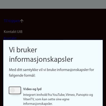
Til toppen
Footer
Kontakt UiB
Kontakt
navigation
Finn ansatte
Vi bruker
(no)
Finn forsker
informasjonskapsler
Presse
Snarveier
Med ditt samtykke vil vi bruke informasjonskapsler for
Finn studier
følgende formål:
Ledige stillinger
Sosiale medier
Video og lyd
Facebook
Integrert innhold fra YouTube, Vimeo, Panopto og
Instagram
VitenTV, som kan sette sine egne
informasjonskapsler.
LinkedIn