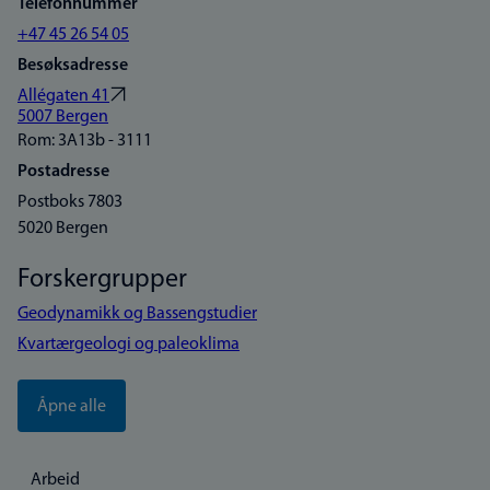
Telefonnummer
+47 45 26 54 05
Besøksadresse
Allégaten 41
5007 Bergen
Rom: 3A13b - 3111
Postadresse
Postboks 7803
5020 Bergen
Forskergrupper
Geodynamikk og Bassengstudier
Kvartærgeologi og paleoklima
Åpne alle
Arbeid