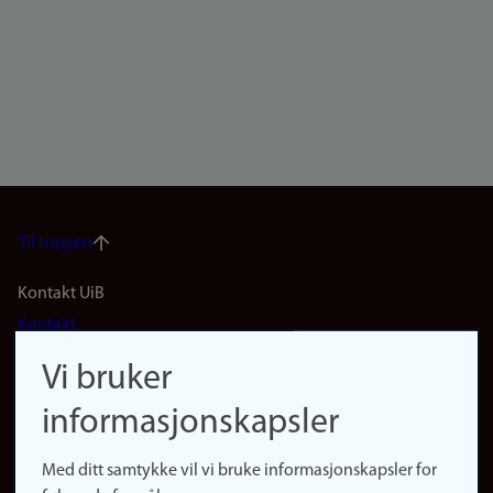
Til toppen
Footer
Kontakt UiB
Kontakt
navigation
Finn ansatte
Vi bruker
(no)
Finn forsker
informasjonskapsler
Presse
Snarveier
Med ditt samtykke vil vi bruke informasjonskapsler for
Finn studier