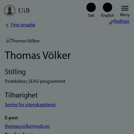
Hopp
Meny
til
Rediger
Finn ansatte
Navigasjonssti
hovedinnhold
Thomas Völker
Stilling
Postdoktor, SEAS-programmet
Tilhørighet
Senter for vitenskapsteori
E-post
thomas.volker@uib.no