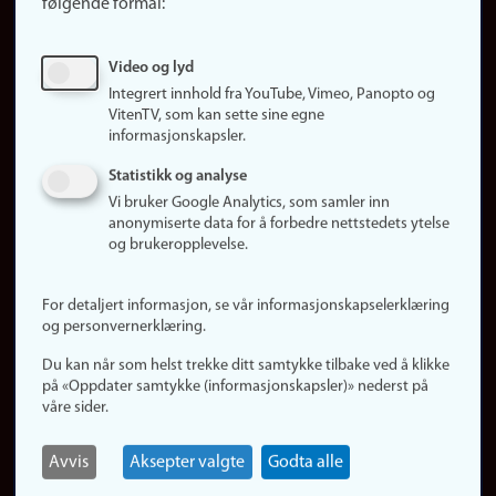
følgende formål:
Ledige stillinger
Sosiale medier
Video og lyd
Facebook
Integrert innhold fra YouTube, Vimeo, Panopto og
Instagram
VitenTV, som kan sette sine egne
informasjonskapsler.
LinkedIn
Snapchat
Statistikk og analyse
Om nettstedet
Vi bruker Google Analytics, som samler inn
anonymiserte data for å forbedre nettstedets ytelse
Informasjonskapsler
og brukeropplevelse.
Oppdater samtykke
(informasjonskapsler)
For detaljert informasjon, se vår informasjonskapselerklæring
Personvern
og personvernerklæring.
Tilgjengelighetserklæring
Du kan når som helst trekke ditt samtykke tilbake ved å klikke
på «Oppdater samtykke (informasjonskapsler)» nederst på
våre sider.
Logg inn
Rediger din ansattside
Avvis
Aksepter valgte
Godta alle
English