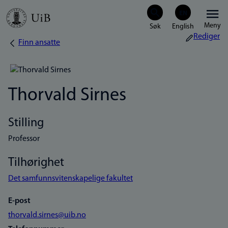
Hopp
Meny
til
Rediger
Finn ansatte
Navigasjonssti
hovedinnhold
Thorvald Sirnes
Stilling
Professor
Tilhørighet
Det samfunnsvitenskapelige fakultet
E-post
thorvald.sirnes@uib.no