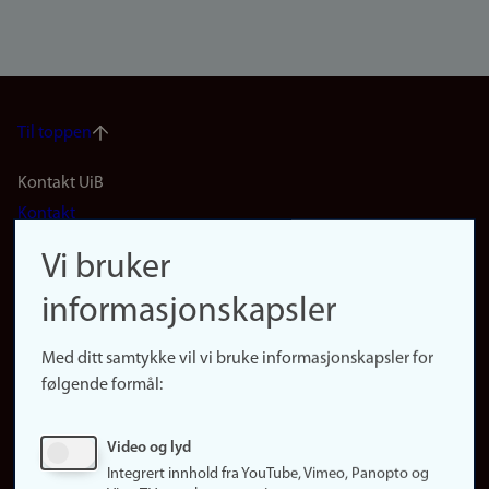
Til toppen
Footer
Kontakt UiB
Kontakt
navigation
Finn ansatte
Vi bruker
(no)
Finn forsker
informasjonskapsler
Presse
Snarveier
Med ditt samtykke vil vi bruke informasjonskapsler for
Finn studier
følgende formål:
Ledige stillinger
Sosiale medier
Video og lyd
Facebook
Integrert innhold fra YouTube, Vimeo, Panopto og