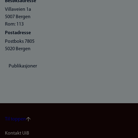
Besøksadresse
Villaveien 1a
5007 Bergen
Rom: 113
Postadresse
Postboks 7805
5020 Bergen
Publikasjoner
Til toppen
Footer
Kontakt UiB