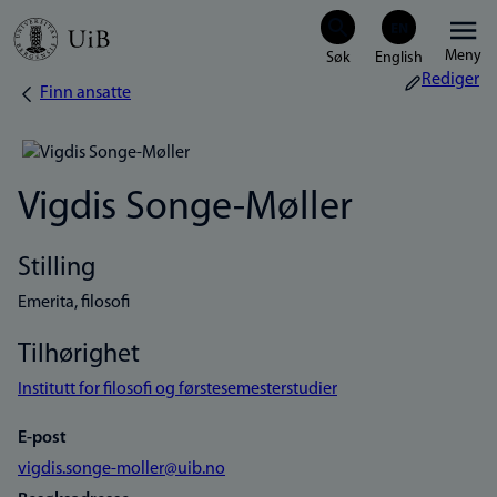
Hopp
Meny
til
Rediger
Finn ansatte
Navigasjonssti
hovedinnhold
Vigdis Songe-Møller
Stilling
Emerita, filosofi
Tilhørighet
Institutt for filosofi og førstesemesterstudier
E-post
vigdis.songe-moller@uib.no