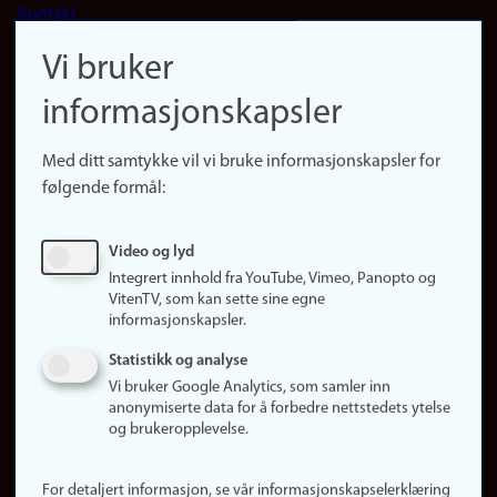
Kontakt
navigation
Finn ansatte
Vi bruker
(no)
Finn forsker
informasjonskapsler
Presse
Snarveier
Med ditt samtykke vil vi bruke informasjonskapsler for
Finn studier
følgende formål:
Ledige stillinger
Sosiale medier
Video og lyd
Facebook
Integrert innhold fra YouTube, Vimeo, Panopto og
Instagram
VitenTV, som kan sette sine egne
informasjonskapsler.
LinkedIn
Snapchat
Statistikk og analyse
Om nettstedet
Vi bruker Google Analytics, som samler inn
anonymiserte data for å forbedre nettstedets ytelse
Informasjonskapsler
og brukeropplevelse.
Oppdater samtykke
(informasjonskapsler)
For detaljert informasjon, se vår informasjonskapselerklæring