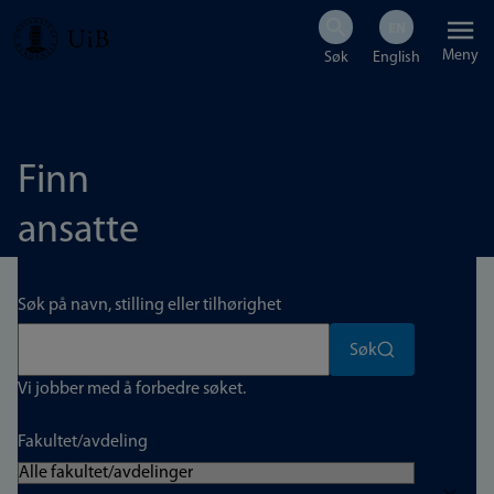
Hopp
Meny
til
hovedinnhold
Finn
ansatte
Søk på navn, stilling eller tilhørighet
Søk
Vi jobber med å forbedre søket.
Fakultet/avdeling