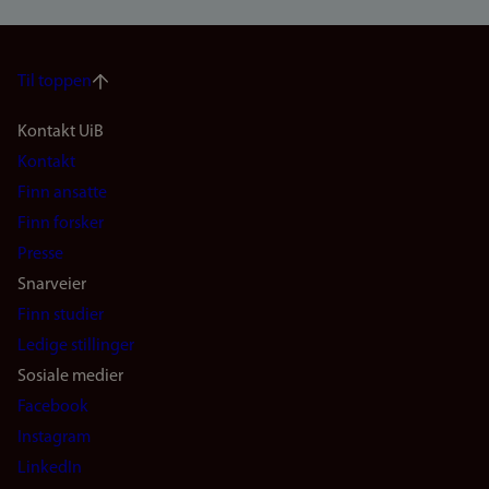
Til toppen
Footer
Kontakt UiB
Kontakt
navigation
Finn ansatte
(no)
Finn forsker
Presse
Snarveier
Finn studier
Ledige stillinger
Sosiale medier
Facebook
Instagram
LinkedIn