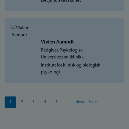
Det juridiske fakultet
Vivien Aamodt
Rådgiver, Psykologisk
Universitetspoliklinikk
Institutt for klinisk og biologisk
psykologi
Sider
1
2
3
4
5
Neste
Siste
…
Nåværende
Side
Side
Side
Side
Neste
Siste
side
side
side