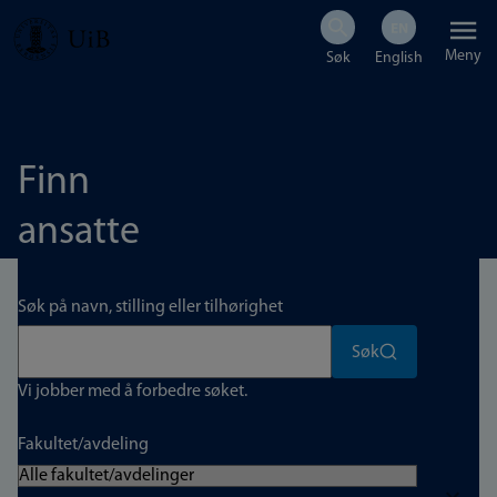
Hopp
Meny
til
hovedinnhold
Finn
ansatte
Søk på navn, stilling eller tilhørighet
Søk
Vi jobber med å forbedre søket.
Fakultet/avdeling