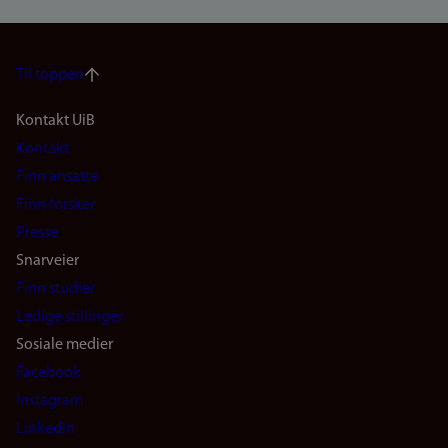
Til toppen
Footer
Kontakt UiB
Kontakt
navigation
Finn ansatte
(no)
Finn forsker
Presse
Snarveier
Finn studier
Ledige stillinger
Sosiale medier
Facebook
Instagram
LinkedIn