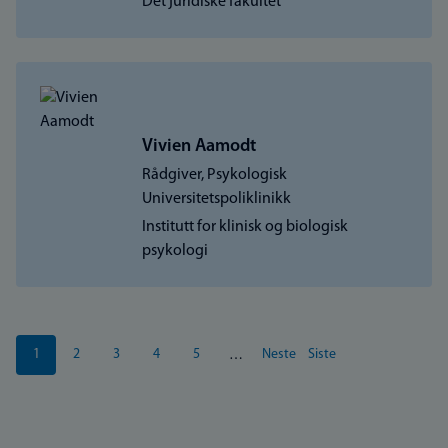
Det juridiske fakultet
Vivien Aamodt
Rådgiver, Psykologisk
Universitetspoliklinikk
Institutt for klinisk og biologisk
psykologi
Sider
1
2
3
4
5
Neste
Siste
…
Nåværende
Side
Side
Side
Side
Neste
Siste
side
side
side