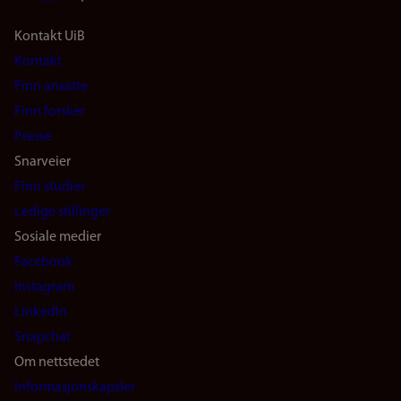
Footer
Kontakt UiB
Kontakt
navigation
Finn ansatte
(no)
Finn forsker
Presse
Snarveier
Finn studier
Ledige stillinger
Sosiale medier
Facebook
Instagram
LinkedIn
Snapchat
Om nettstedet
Informasjonskapsler