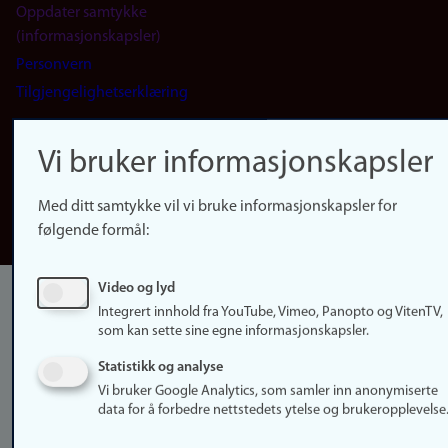
Oppdater samtykke
(informasjonskapsler)
Personvern
Tilgjengelighetserklæring
Logg inn
Vi bruker informasjonskapsler
Rediger din ansattside
Med ditt samtykke vil vi bruke informasjonskapsler for
English
følgende formål:
Video og lyd
Integrert innhold fra YouTube, Vimeo, Panopto og VitenTV,
som kan sette sine egne informasjonskapsler.
Statistikk og analyse
Vi bruker Google Analytics, som samler inn anonymiserte
data for å forbedre nettstedets ytelse og brukeropplevelse