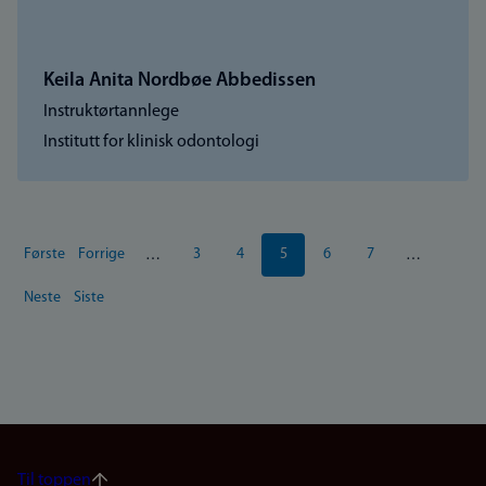
Keila Anita Nordbøe Abbedissen
Instruktørtannlege
Institutt for klinisk odontologi
Sider
Første
Forrige
3
4
5
6
7
…
…
Første
Forrige
Side
Side
Nåværende
Side
Side
side
side
side
Neste
Siste
Neste
Siste
side
side
Til toppen