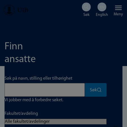
Hopp
Meny
til
hovedinnhold
Finn
ansatte
Søk på navn, stilling eller tilhørighet
Søk
Vi jobber med å forbedre søket.
Fakultet/avdeling