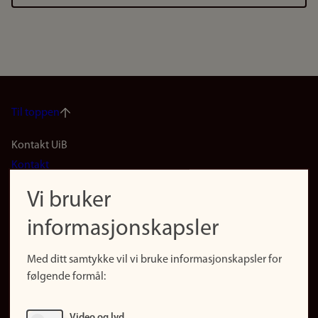
Til toppen
Footer
Kontakt UiB
Kontakt
navigation
Finn ansatte
Vi bruker
(no)
Finn forsker
informasjonskapsler
Presse
Snarveier
Med ditt samtykke vil vi bruke informasjonskapsler for
Finn studier
følgende formål:
Ledige stillinger
Sosiale medier
Video og lyd