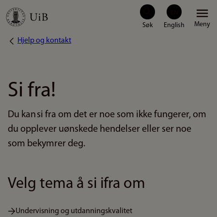
Hopp
Meny
til
Hjelp og kontakt
Navigasjonssti
hovedinnhold
Si fra!
Du kan si fra om det er noe som ikke fungerer, om
du opplever uønskede hendelser eller ser noe
som bekymrer deg.
Velg tema å si ifra om
Undervisning og utdanningskvalitet