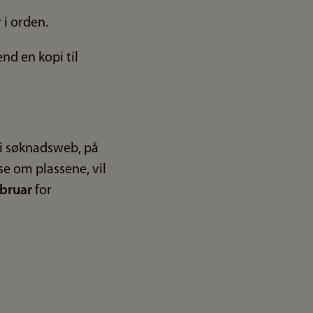
 i orden.
nd en kopi til
 i søknadsweb, på
e om plassene, vil
ebruar
for