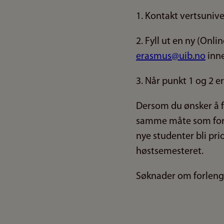
1. Kontakt vertsunive
2. Fyll ut en ny (Onl
erasmus@uib.no
inne
3. Når punkt 1 og 2 er
Dersom du ønsker å f
samme måte som for a
nye studenter bli prio
høstsemesteret.
Søknader om forlengel