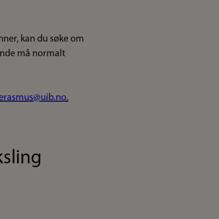
nner, kan du søke om
gnende må normalt
erasmus@uib.no.
sling