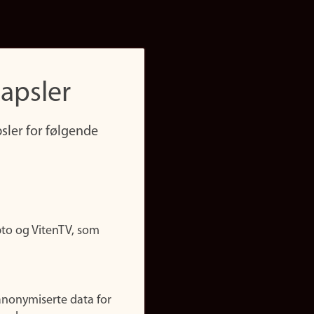
apsler
sler for følgende
pto og VitenTV, som
anonymiserte data for