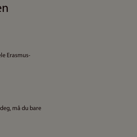
en
ele Erasmus-
 deg, må du bare