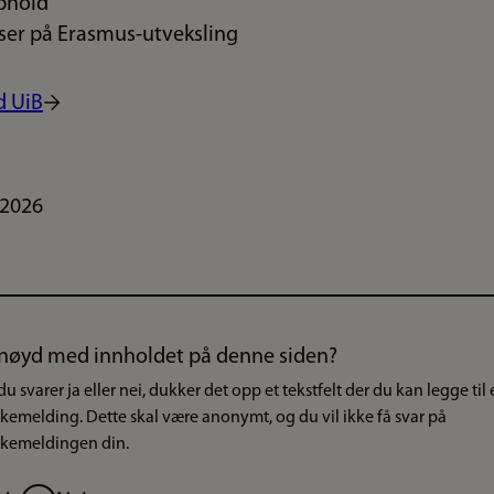
phold
eiser på Erasmus-utveksling
d UiB
.2026
nøyd med innholdet på denne siden?
du svarer ja eller nei, dukker det opp et tekstfelt der du kan legge til
akemelding. Dette skal være anonymt, og du vil ikke få svar på
akemeldingen din.