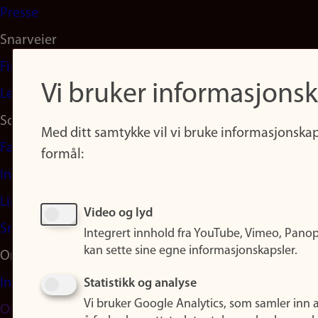
Presse
Snarveier
Finn studier
Vi bruker informasjonsk
Ledige stillinger
Sosiale medier
Med ditt samtykke vil vi bruke informasjonskap
Facebook
formål:
Instagram
LinkedIn
Video og lyd
Snapchat
Integrert innhold fra YouTube, Vimeo, Pano
kan sette sine egne informasjonskapsler.
Om nettstedet
Informasjonskapsler
Statistikk og analyse
Vi bruker Google Analytics, som samler inn 
Oppdater samtykke