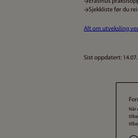
Erasmus praksisop
Sjekkliste før du r
Alt om utveksling ve
Sist oppdatert: 14.07
For
Når 
tilb
tilb