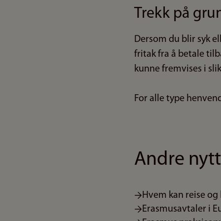
Trekk på gru
Dersom du blir syk e
fritak fra å betale ti
kunne fremvises i slik
For alle type henvend
Andre nytt
Hvem kan reise og 
Erasmusavtaler i E