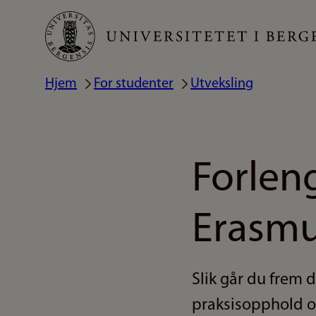
Hopp
til
hovedinnhold
Hjem
For studenter
Utveksling
Navigasjonssti
Forleng
Erasmu
Slik går du frem 
praksisopphold og