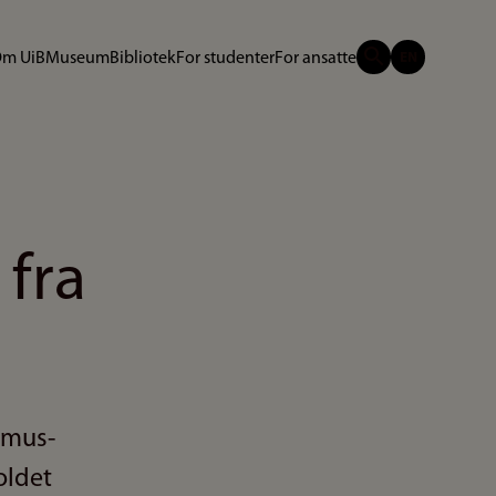
m UiB
Museum
Bibliotek
For studenter
For ansatte
 fra
smus-
oldet