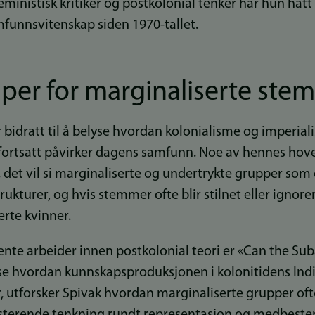
feministisk kritiker og postkolonial tenker har hun hatt
funnsvitenskap siden 1970-tallet.
per for marginaliserte ste
 bidratt til å belyse hvordan kolonialisme og imperia
fortsatt påvirker dagens samfunn. Noe av hennes hov
, det vil si marginaliserte og undertrykte grupper som 
turer, og hvis stemmer ofte blir stilnet eller ignorer
erte kvinner.
ente arbeider innen postkolonial teori er «Can the Su
se hvordan kunnskapsproduksjonen i kolonitidens Indi
 utforsker Spivak hvordan marginaliserte grupper ofte e
sisterende tenkning rundt representasjon og medbest