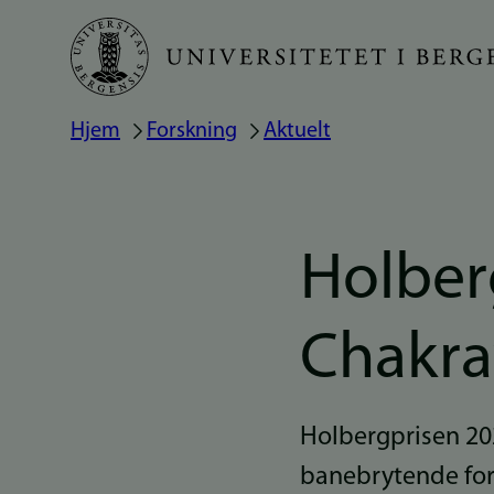
Hopp
til
hovedinnhold
Hjem
Forskning
Aktuelt
Navigasjonssti
Holberg
Chakra
Holbergprisen 202
banebrytende fors