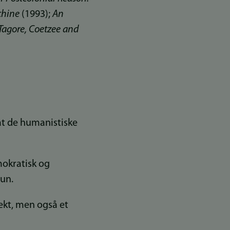
chine
(1993);
An
 Tagore, Coetzee and
at de humanistiske
mokratisk og
hun.
ekt, men også et