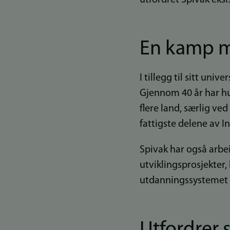
En kamp m
I tillegg til sitt univ
Gjennom 40 år har hu
flere land, særlig v
fattigste delene av In
Spivak har også arbe
utviklingsprosjekter,
utdanningssystemet o
Utfordrer 