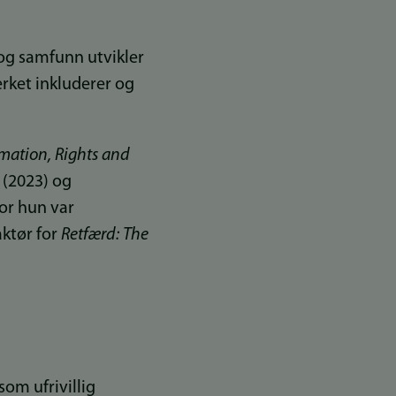
 og samfunn utvikler
erket inkluderer og
mation, Rights and
s
(2023) og
vor hun var
ktør for
Retfærd: The
som ufrivillig