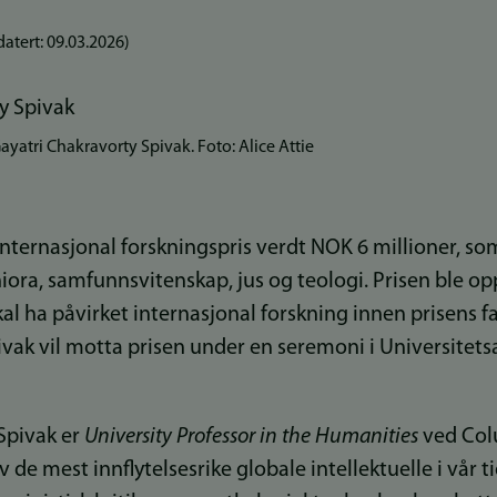
atert:
09.03.2026
)
ayatri Chakravorty Spivak. Foto: Alice Attie
internasjonal forskningspris verdt NOK 6 millioner, so
a, samfunnsvitenskap, jus og teologi. Prisen ble opp
kal ha påvirket internasjonal forskning innen prisens f
vak vil motta prisen under en seremoni i Universitets
Spivak er
University Professor in the Humanities
ved Colu
de mest innflytelsesrike globale intellektuelle i vår t