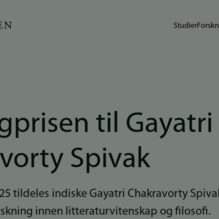
Studier
Forskn
prisen til Gayatri
vorty Spivak
5 tildeles indiske Gayatri Chakravorty Spiva
kning innen litteraturvitenskap og filosofi.