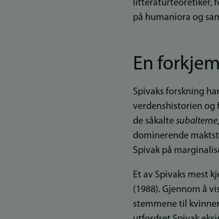
litteraturteoretiker, 
på humaniora og sam
En forkjem
Spivaks forskning har
verdenshistorien og 
de såkalte
subalterne
dominerende maktstruk
Spivak på marginalis
Et av Spivaks mest kj
(1988). Gjennom å vi
stemmene til kvinner,
utfordret Spivak ek