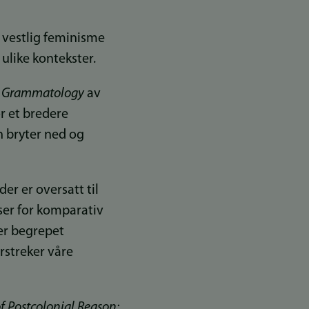
v vestlig feminisme
 ulike kontekster.
 Grammatology
av
r et bredere
 bryter ned og
er er oversatt til
ser for komparativ
ter begrepet
rstreker våre
of Postcolonial Reason: