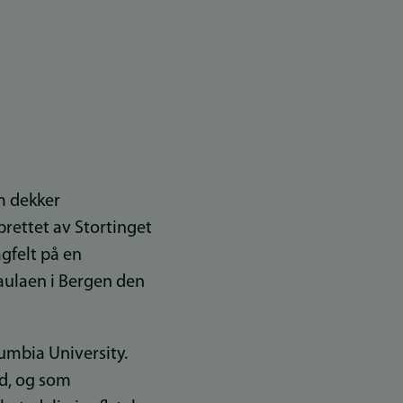
m dekker
rettet av Stortinget
agfelt på en
aulaen i Bergen den
mbia University.
id, og som