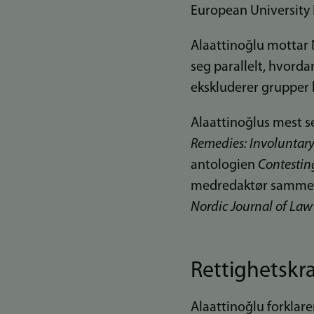
European University In
Alaattinoğlu mottar 
seg parallelt, hvord
ekskluderer grupper b
Alaattinoğlus mest s
Remedies: Involuntary
antologien
Contestin
medredaktør sammen 
Nordic Journal of Law 
Rettighetskr
Alaattinoğlu forklare