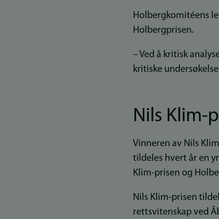
Holbergkomitéens led
Holbergprisen.
– Ved å kritisk analys
kritiske undersøkelser
Nils Klim-pr
Vinneren av Nils Kli
tildeles hvert år en
Klim-prisen og Holbe
Nils Klim-prisen tild
rettsvitenskap ved Åbo