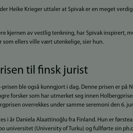
er Heike Krieger uttaler at Spivak er en meget verdig
ere kjernen av vestlig tenkning, har Spivak inspirert, m
 som ellers ville vært utenkelige, sier hun.
isen til finsk jurist
m-prisen ble også kunngjort i dag. Denne prisen er på 
 yngre forsker som har utmerket seg innen Holbergprise
rgprisen overrekkes under samme seremoni den 6. jun
eles i år Daniela Alaattinoğlu fra Finland. Hun er først
 universitet (University of Turku) og fullførte sin ph.d