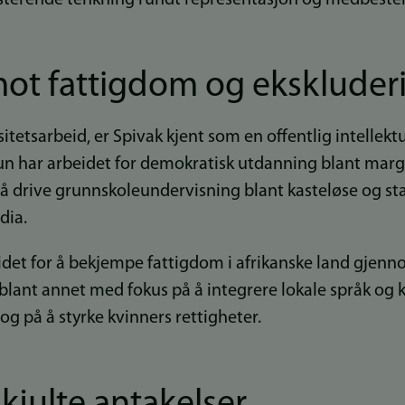
ot fattigdom og ekskluder
ersitetsarbeid, er Spivak kjent som en offentlig intellektu
n har arbeidet for demokratisk utdanning blant margi
ed å drive grunnskoleundervisning blant kasteløse og
dia.
idet for å bekjempe fattigdom i afrikanske land gjenn
 blant annet med fokus på å integrere lokale språk og k
g på å styrke kvinners rettigheter.
skjulte antakelser