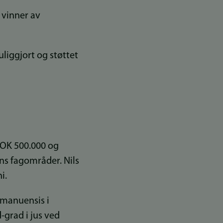
 vinner av
uliggjort og støttet
NOK 500.000 og
ns fagområder. Nils
i.
eamanuensis i
-grad i jus ved