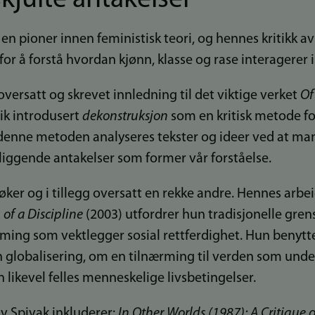
en pioner innen feministisk teori, og hennes kritikk a
or å forstå hvordan kjønn, klasse og rase interagerer i
versatt og skrevet innledning til det viktige verket
Of
ik introdusert
dekonstruksjon
som en kritisk metode fo
enne metoden analyseres tekster og ideer ved at man
iggende antakelser som former vår forståelse.
øker og i tillegg oversatt en rekke andre. Hennes arbeid
of a Discipline
(2003) utfordrer hun tradisjonelle gren
ærming som vektlegger sosial rettferdighet. Hun benyt
nn globalisering, om en tilnærming til verden som unde
n likevel felles menneskelige livsbetingelser.
av Spivak inkluderer:
In Other Worlds (1987); A Critique 