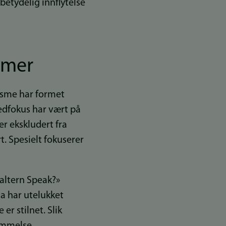
 betydelig innflytelse
mmer
lisme har formet
edfokus har vært på
er ekskludert fra
t. Spesielt fokuserer
baltern Speak?»
a har utelukket
r stilnet. Slik
emmelse.