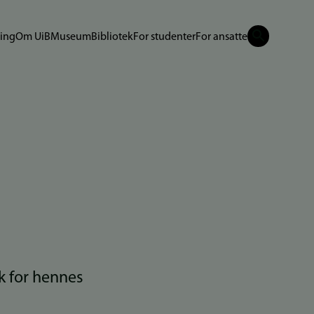
ing
Om UiB
Museum
Bibliotek
For studenter
For ansatte
k for hennes