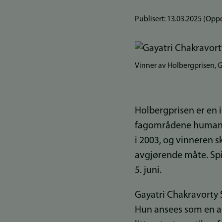
Publisert:
13.03.2025
(Oppd
Vinner av Holbergprisen, G
Holbergprisen er en 
fagområdene humanior
i 2003, og vinneren s
avgjørende måte. Spi
5. juni.
Gayatri Chakravorty 
Hun ansees som en av 