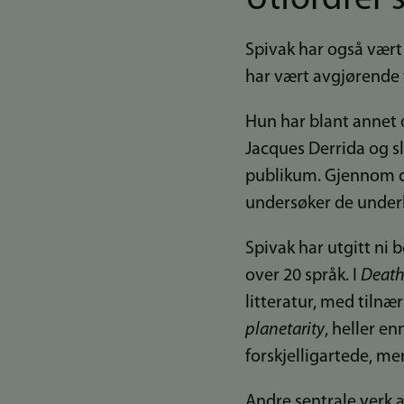
Spivak har også vært 
har vært avgjørende f
Hun har blant annet o
Jacques Derrida og sl
publikum. Gjennom d
undersøker de underl
Spivak har utgitt ni b
over 20 språk. I
Death 
litteratur, med tiln
planetarity
, heller e
forskjelligartede, me
Andre sentrale verk 