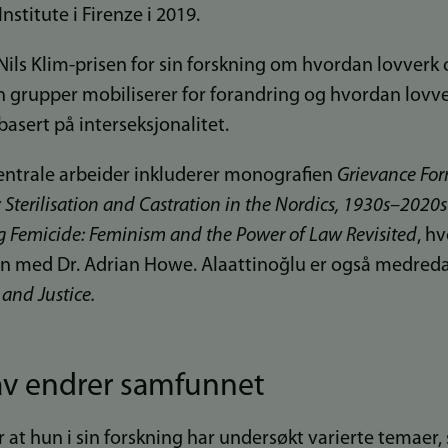
stitute i Firenze i 2019.
Nils Klim-prisen for sin forskning om hvordan lovverk
an grupper mobiliserer for forandring og hvordan lovv
asert på interseksjonalitet.
entrale arbeider inkluderer monografien
Grievance For
 Sterilisation and Castration in the Nordics, 1930s–2020
g Femicide: Feminism and the Power of Law Revisited
, h
med Dr. Adrian Howe. Alaattinoğlu er også medreda
and Justice.
av endrer samfunnet
r at hun i sin forskning har undersøkt varierte temaer, 