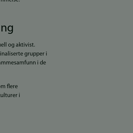
ing
ell og aktivist.
naliserte grupper i
 stammesamfunn i de
om flere
ulturer i