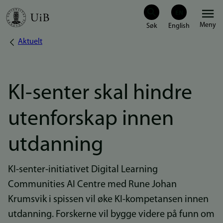
Hopp
Meny
til
Aktuelt
Navigasjonssti
hovedinnhold
KI-senter skal hindre
utenforskap innen
utdanning
KI-senter-initiativet Digital Learning
Communities AI Centre med Rune Johan
Krumsvik i spissen vil øke KI-kompetansen innen
utdanning. Forskerne vil bygge videre på funn om