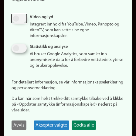
Ledige stillinger
Sosiale medier
Video og lyd
Facebook
Integrert innhold fra YouTube, Vimeo, Panopto og
Instagram
VitenTV, som kan sette sine egne
informasjonskapsler.
LinkedIn
Snapchat
Statistikk og analyse
Om nettstedet
Vi bruker Google Analytics, som samler inn
anonymiserte data for å forbedre nettstedets ytelse
Informasjonskapsler
og brukeropplevelse.
Oppdater samtykke
(informasjonskapsler)
For detaljert informasjon, se vår informasjonskapselerklæring
Personvern
og personvernerklæring.
Tilgjengelighetserklæring
Du kan når som helst trekke ditt samtykke tilbake ved å klikke
på «Oppdater samtykke (informasjonskapsler)» nederst på
våre sider.
Logg inn
Rediger din ansattside
Avvis
Aksepter valgte
Godta alle
English