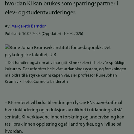
hvordan KI kan brukes som sparringspartner i
elev- og studentvurderinger.
Av:
Margareth Barndon
Publisert:
16.02.2025
(Oppdatert:
10.03.2026
)
– Det handler også om at vi har gitt KI nøkkelen til hele vår språklige
kulturarv. Det utfordrer hele vårt utdanningssystem, og forskningen
må bidra til å styrke kunnskapen vår, sier professor Rune Johan
Krumsvik. Foto: Cormelia Linderoth
– KI-senteret vil bidra til endringer i lys av FNs bærekraftmål
hvor inkludering og reduksjon av ulikhet i utdanning vil stå
sentralt. KI-verktøyene innen forskning og undervisning kan
tas i bruk innen opplæring også i andre yrker, og vi vil se på
hvordan.