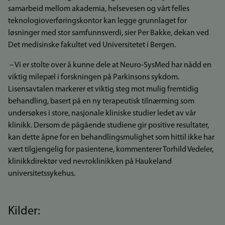
samarbeid mellom akademia, helsevesen og vårt felles
teknologioverføringskontor kan legge grunnlaget for
løsninger med stor samfunnsverdi, sier Per Bakke, dekan ved
Det medisinske fakultet ved Universitetet i Bergen.
– Vi er stolte over å kunne dele at Neuro-SysMed har nådd en
viktig milepæl i forskningen på Parkinsons sykdom.
Lisensavtalen markerer et viktig steg mot mulig fremtidig
behandling, basert på en ny terapeutisk tilnærming som
undersøkes i store, nasjonale kliniske studier ledet av vår
klinikk. Dersom de pågående studiene gir positive resultater,
kan dette åpne for en behandlingsmulighet som hittil ikke har
vært tilgjengelig for pasientene, kommenterer Torhild Vedeler,
klinikkdirektør ved nevroklinikken på Haukeland
universitetssykehus.
Kilder: