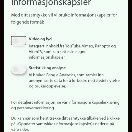
informasjonskapsler
Presse
Snarveier
Med ditt samtykke vil vi bruke informasjonskapsler for
Finn studier
følgende formål:
Ledige stillinger
Sosiale medier
Video og lyd
Facebook
Integrert innhold fra YouTube, Vimeo, Panopto og
Instagram
VitenTV, som kan sette sine egne
informasjonskapsler.
LinkedIn
Snapchat
Statistikk og analyse
Om nettstedet
Vi bruker Google Analytics, som samler inn
anonymiserte data for å forbedre nettstedets ytelse
Informasjonskapsler
og brukeropplevelse.
Oppdater samtykke
(informasjonskapsler)
For detaljert informasjon, se vår informasjonskapselerklæring
Personvern
og personvernerklæring.
Tilgjengelighetserklæring
Du kan når som helst trekke ditt samtykke tilbake ved å klikke
på «Oppdater samtykke (informasjonskapsler)» nederst på
våre sider.
Logg inn