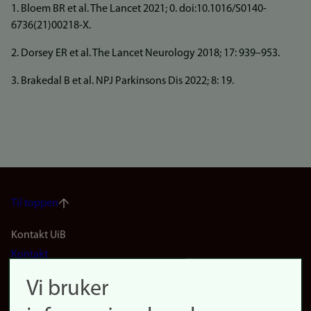
1. Bloem BR et al. The Lancet 2021; 0. doi:10.1016/S0140-
6736(21)00218-X.
2. Dorsey ER et al. The Lancet Neurology 2018; 17: 939–953.
3. Brakedal B et al. NPJ Parkinsons Dis 2022; 8: 19.
Til toppen
Footer
Kontakt UiB
Kontakt
navigation
Finn ansatte
Vi bruker
(no)
Finn forsker