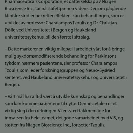
Pharmaceuticals Corporation, et datterselskap av Niagen
Bioscience Inc., tar nå stafettpinnen videre. Dersom pågående
kliniske studier bekrefter effekten, kan behandlingen, som er
utviklet av professor Charalampos Tzoulis og Dr. Christian
Dölle ved Universitetet i Bergen og Haukeland
universitetssykehus, bli den første i sitt slag.
– Dette markerer en viktig milepæl i arbeidet vårt for å bringe
mulig sykdomsmodifiserende behandling for Parkinsons
sykdom nærmere pasientene, sier professor Charalampos
Tzoulis, som leder forskningsgruppen og Neuro-SysMed
senteret, ved Haukeland universitetssykehus og Universitetet i
Bergen.
– Vårt mål har alltid vært å utvikle kunnskap og behandlinger
som kan komme pasientene til nytte. Denne avtalen er et
viktig steg i den retningen. Vi er svært takknemlige for
innsatsen fra hele teamet, det gode samarbeidet med VIS, og
støtten fra Niagen Bioscience Inc., fortsetter Tzoulis.