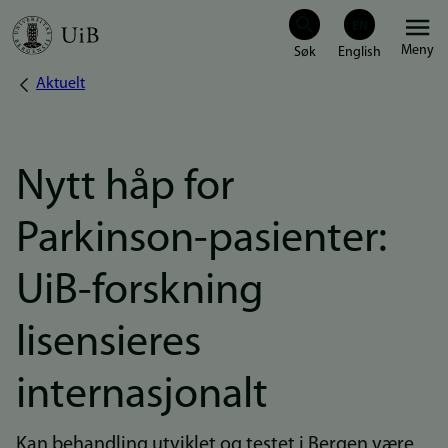
Hopp
Meny
til
Aktuelt
Navigasjonssti
hovedinnhold
Nytt håp for
Parkinson-pasienter:
UiB-forskning
lisensieres
internasjonalt
Kan behandling utviklet og testet i Bergen være