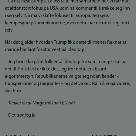
– La oss fikse Europa. La oss få til mer samarbeid her. Vi har hatt
et altfor stort fokus på USA, som nå kommer til å trekke seg inn
i seg selv. Nå må vi skifte fokuset til Europa. Jeg syns
kjempesynd på amerikanerne, men dette har de rotet seg inn i
selv.
Når det gjelder hvordan Trump fikk dette til, mener Rakner at
mange har lagt for stor vekt på ideologi.
– Jeg tror ikke på at folk er så ideologiske som mange skal ha
det til. Folk flest er ikke det. Jeg tror dette er absurd
algoritmestyrt. Republikanerne valgte seg noen fiender –
transpersoner og migranter – og det virket. Nå må vi gå videre,
sier hun.
– Tenker du at Norge må inn i EU nå?
– Det tror jeg ja.