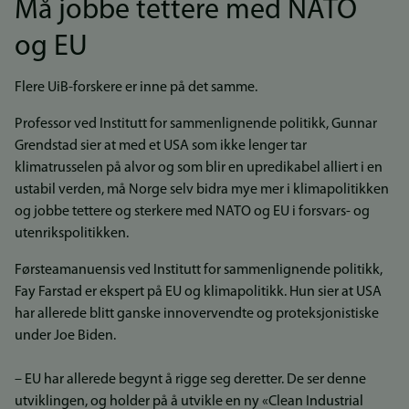
Må jobbe tettere med NATO
og EU
Flere UiB-forskere er inne på det samme.
Professor ved Institutt for sammenlignende politikk, Gunnar
Grendstad sier at med et USA som ikke lenger tar
klimatrusselen på alvor og som blir en upredikabel alliert i en
ustabil verden, må Norge selv bidra mye mer i klimapolitikken
og jobbe tettere og sterkere med NATO og EU i forsvars- og
utenrikspolitikken.
Førsteamanuensis ved Institutt for sammenlignende politikk,
Fay Farstad er ekspert på EU og klimapolitikk. Hun sier at USA
har allerede blitt ganske innovervendte og proteksjonistiske
under Joe Biden.
– EU har allerede begynt å rigge seg deretter. De ser denne
utviklingen, og holder på å utvikle en ny «Clean Industrial