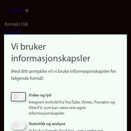
Til toppen
Footer
Kontakt UiB
Kontakt
navigation
Finn ansatte
Vi bruker
(no)
Finn forsker
informasjonskapsler
Presse
Snarveier
Med ditt samtykke vil vi bruke informasjonskapsler for
Finn studier
følgende formål:
Ledige stillinger
Sosiale medier
Video og lyd
Facebook
Integrert innhold fra YouTube, Vimeo, Panopto og
Instagram
VitenTV, som kan sette sine egne
informasjonskapsler.
LinkedIn
Snapchat
Statistikk og analyse