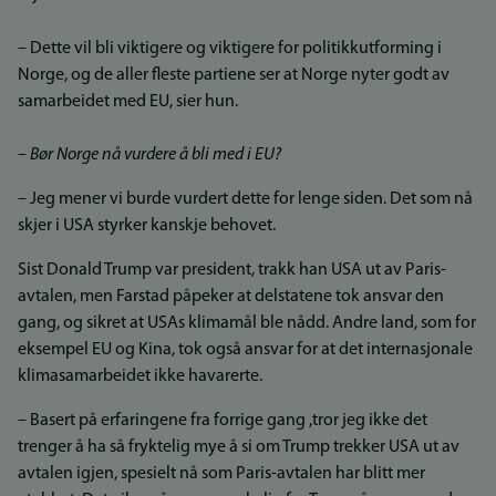
– Dette vil bli viktigere og viktigere for politikkutforming i
Norge, og de aller fleste partiene ser at Norge nyter godt av
samarbeidet med EU, sier hun.
– Bør Norge nå vurdere å bli med i EU?
– Jeg mener vi burde vurdert dette for lenge siden. Det som nå
skjer i USA styrker kanskje behovet.
Sist Donald Trump var president, trakk han USA ut av Paris-
avtalen, men Farstad påpeker at delstatene tok ansvar den
gang, og sikret at USAs klimamål ble nådd. Andre land, som for
eksempel EU og Kina, tok også ansvar for at det internasjonale
klimasamarbeidet ikke havarerte.
– Basert på erfaringene fra forrige gang ,tror jeg ikke det
trenger å ha så fryktelig mye å si om Trump trekker USA ut av
avtalen igjen, spesielt nå som Paris-avtalen har blitt mer