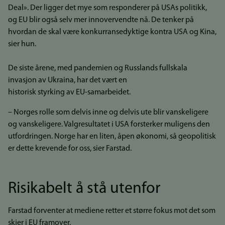
Deal». Der ligger det mye som responderer på USAs politikk,
og EU blir også selv mer innovervendte nå. De tenker på
hvordan de skal være konkurransedyktige kontra USA og Kina,
sier hun.
De siste årene, med pandemien og Russlands fullskala
invasjon av Ukraina, har det vært en
historisk styrking av EU-samarbeidet.
– Norges rolle som delvis inne og delvis ute blir vanskeligere
og vanskeligere. Valgresultatet i USA forsterker muligens den
utfordringen. Norge har en liten, åpen økonomi, så geopolitisk
er dette krevende for oss, sier Farstad.
Risikabelt å stå utenfor
Farstad forventer at mediene retter et større fokus mot det som
skjer i EU framover.