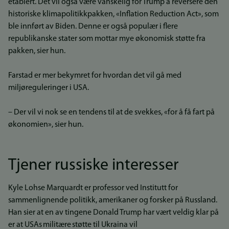
etablert. Det vil også være vanskelig for Trump å reversere den
historiske klimapolitikkpakken, «Inflation Reduction Act», som
ble innført av Biden. Denne er også populær i flere
republikanske stater som mottar mye økonomisk støtte fra
pakken, sier hun.
Farstad er mer bekymret for hvordan det vil gå med
miljøreguleringer i USA.
– Der vil vi nok se en tendens til at de svekkes, «for å få fart på
økonomien», sier hun.
Tjener russiske interesser
Kyle Lohse Marquardt er professor ved Institutt for
sammenlignende politikk, amerikaner og forsker på Russland.
Han sier at en av tingene Donald Trump har vært veldig klar på
er at USAs militære støtte til Ukraina vil