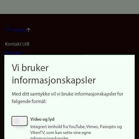
Til toppen
Footer
Kontakt UiB
Kontakt
navigation
Finn ansatte
Vi bruker
(no)
Finn forsker
informasjonskapsler
Presse
Snarveier
Med ditt samtykke vil vi bruke informasjonskapsler for
Finn studier
følgende formål:
Ledige stillinger
Sosiale medier
Video og lyd
Facebook
Integrert innhold fra YouTube, Vimeo, Panopto og
Instagram
VitenTV, som kan sette sine egne
informasjonskapsler.