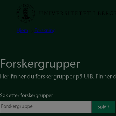
Hopp
til
hovedinnhold
Hjem
Forskning
Navigasjonssti
Forskergrupper
Her finner du forskergrupper på UiB. Finner du
Søk etter forskergrupper
Søk