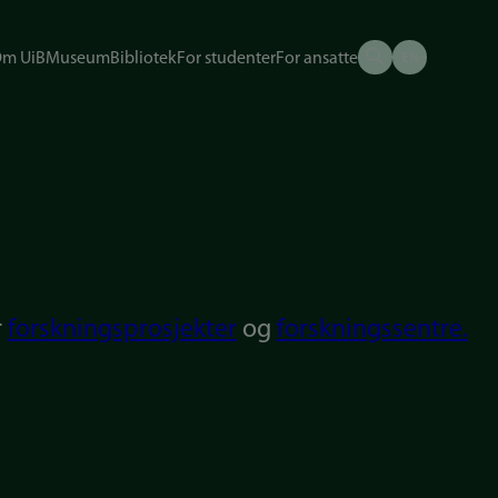
m UiB
Museum
Bibliotek
For studenter
For ansatte
r
forskningsprosjekter
og
forskningssentre.