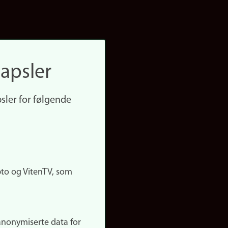
apsler
sler for følgende
pto og VitenTV, som
anonymiserte data for