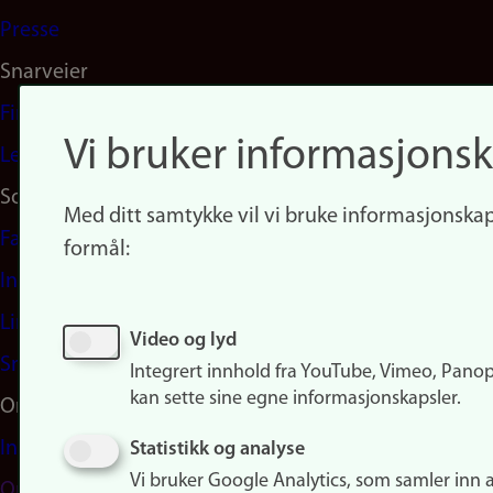
Presse
Snarveier
Finn studier
Vi bruker informasjonsk
Ledige stillinger
Sosiale medier
Med ditt samtykke vil vi bruke informasjonskap
Facebook
formål:
Instagram
LinkedIn
Video og lyd
Snapchat
Integrert innhold fra YouTube, Vimeo, Pano
kan sette sine egne informasjonskapsler.
Om nettstedet
Informasjonskapsler
Statistikk og analyse
Vi bruker Google Analytics, som samler inn 
Oppdater samtykke