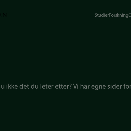
Studier
Forskning
O
 ikke det du leter etter? Vi har egne sider fo