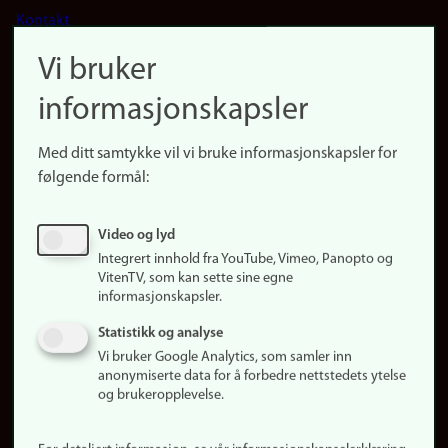
Footer
Kontakt
navigation
Finn ansatte
Vi bruker
(no)
Finn forsker
informasjonskapsler
Presse
Snarveier
Med ditt samtykke vil vi bruke informasjonskapsler for
Finn studier
følgende formål:
Ledige stillinger
Sosiale medier
Video og lyd
Facebook
Integrert innhold fra YouTube, Vimeo, Panopto og
Instagram
VitenTV, som kan sette sine egne
informasjonskapsler.
LinkedIn
Snapchat
Statistikk og analyse
Om nettstedet
Vi bruker Google Analytics, som samler inn
anonymiserte data for å forbedre nettstedets ytelse
Informasjonskapsler
og brukeropplevelse.
Oppdater samtykke
(informasjonskapsler)