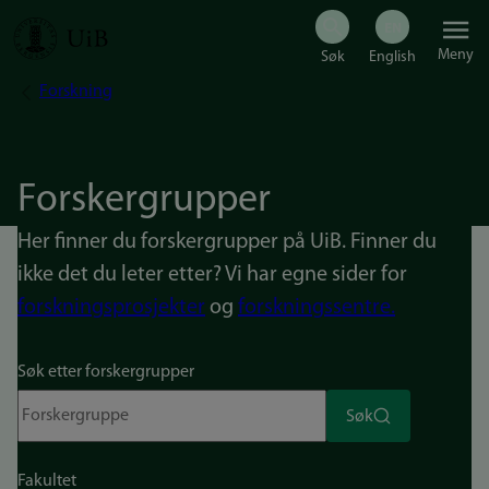
Hopp
Meny
til
Forskning
Navigasjonssti
hovedinnhold
Forskergrupper
Her finner du forskergrupper på UiB. Finner du
ikke det du leter etter? Vi har egne sider for
forskningsprosjekter
og
forskningssentre.
Søk etter forskergrupper
Søk
Fakultet