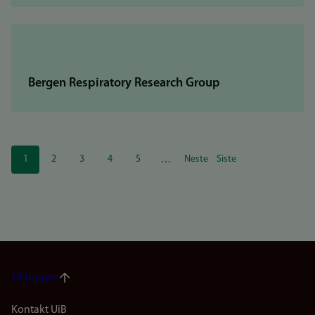
Bergen Respiratory Research Group
Sider
1
2
3
4
5
Neste
Siste
…
Nåværende
Side
Side
Side
Side
Neste
Siste
side
side
side
Til toppen
Kontakt UiB