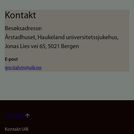
Kontakt
Besøksadresse:
Årstadhuset, Haukeland universitetssjukehus,
Jonas Lies vei 65, 5021 Bergen
E-post
gro.tjalvin@uib.no
Til toppen
Footer
Kontakt UiB