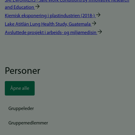
SAFEWORKERS - Safe Work Conditions by Innovative Research
and Education
Kjemisk eksponering i plastindustrien (2018-)
Lake Atitlán Lung Health Study, Guatemala
Avsluttede prosjekt i arbeids- og miljømedisin
Personer
Åpne alle
Gruppeleder
Gruppemedlemmer