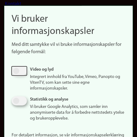
Kontakt
navigation
Finn ansatte
Vi bruker
(no)
Finn forsker
informasjonskapsler
Presse
Snarveier
Med ditt samtykke vil vi bruke informasjonskapsler for
Finn studier
følgende formål:
Ledige stillinger
Sosiale medier
Video og lyd
Facebook
Integrert innhold fra YouTube, Vimeo, Panopto og
Instagram
VitenTV, som kan sette sine egne
informasjonskapsler.
LinkedIn
Snapchat
Statistikk og analyse
Om nettstedet
Vi bruker Google Analytics, som samler inn
anonymiserte data for å forbedre nettstedets ytelse
Informasjonskapsler
og brukeropplevelse.
Oppdater samtykke
(informasjonskapsler)
For detaljert informasjon, se vår informasjonskapselerklæring