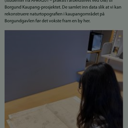
(studenter fra AHKR201 – praksis i arbeidslivet ved UiB) til
Borgund Kaupang-prosjektet. De samlet inn data slik at vi kan
rekonstruere naturtopografien i kaupangområdet på
Borgundgavlen før det vokste fram en by her.