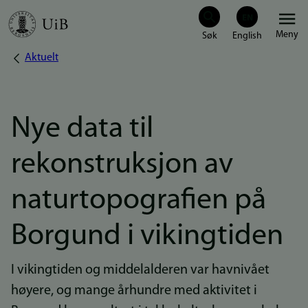
Hopp
Meny
til
Aktuelt
Navigasjonssti
hovedinnhold
Nye data til
rekonstruksjon av
naturtopografien på
Borgund i vikingtiden
I vikingtiden og middelalderen var havnivået
høyere, og mange århundre med aktivitet i