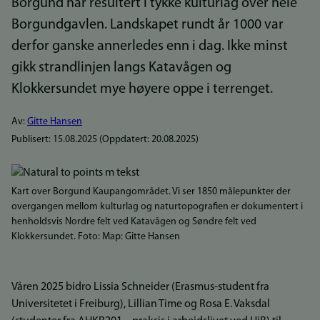
Borgund har resultert i tykke kulturlag over hele
Borgundgavlen. Landskapet rundt år 1000 var
derfor ganske annerledes enn i dag. Ikke minst
gikk strandlinjen langs Katavågen og
Klokkersundet mye høyere oppe i terrenget.
Av:
Gitte Hansen
Publisert:
15.08.2025
(Oppdatert:
20.08.2025
)
Bilde
Kart over Borgund Kaupangområdet. Vi ser 1850 målepunkter der
overgangen mellom kulturlag og naturtopografien er dokumentert i
henholdsvis Nordre felt ved Katavågen og Søndre felt ved
Klokkersundet. Foto: Map: Gitte Hansen
Våren 2025 bidro Lissia Schneider (Erasmus-student fra
Universitetet i Freiburg), Lillian Time og Rosa E. Vaksdal