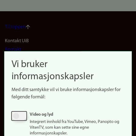
Til toppen
Footer
Kontakt UiB
Kontakt
navigation
Finn ansatte
Vi bruker
(no)
Finn forsker
informasjonskapsler
Presse
Snarveier
Med ditt samtykke vil vi bruke informasjonskapsler for
Finn studier
følgende formål:
Ledige stillinger
Sosiale medier
Video og lyd
Facebook
Integrert innhold fra YouTube, Vimeo, Panopto og
Instagram
VitenTV, som kan sette sine egne
informasjonskapsler.
LinkedIn