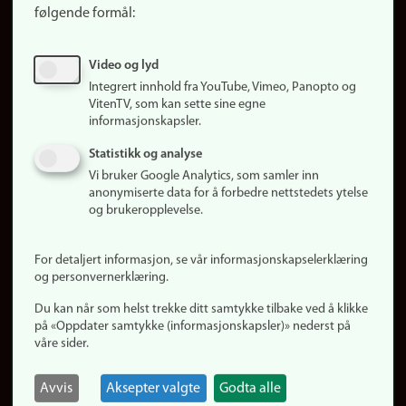
følgende formål:
Ledige stillinger
Sosiale medier
Video og lyd
Facebook
Integrert innhold fra YouTube, Vimeo, Panopto og
Instagram
VitenTV, som kan sette sine egne
informasjonskapsler.
LinkedIn
Snapchat
Statistikk og analyse
Om nettstedet
Vi bruker Google Analytics, som samler inn
anonymiserte data for å forbedre nettstedets ytelse
Informasjonskapsler
og brukeropplevelse.
Oppdater samtykke
(informasjonskapsler)
For detaljert informasjon, se vår informasjonskapselerklæring
Personvern
og personvernerklæring.
Tilgjengelighetserklæring
Du kan når som helst trekke ditt samtykke tilbake ved å klikke
på «Oppdater samtykke (informasjonskapsler)» nederst på
våre sider.
Logg inn
Rediger din ansattside
Avvis
Aksepter valgte
Godta alle