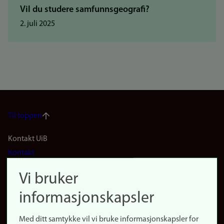
Vil du studere samfunnsgeografi?
2. juli 2025
Til toppen
Footer
Kontakt UiB
Kontakt
navigation
Finn ansatte
Vi bruker
(no)
Finn forsker
informasjonskapsler
Presse
Snarveier
Med ditt samtykke vil vi bruke informasjonskapsler for
Finn studier