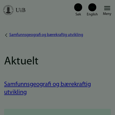
Hopp
Meny
til
hovedinnhold
Samfunnsgeografi og bærekraftig utvikling
Navigasjonssti
Aktuelt
Samfunnsgeografi og bærekraftig
utvikling