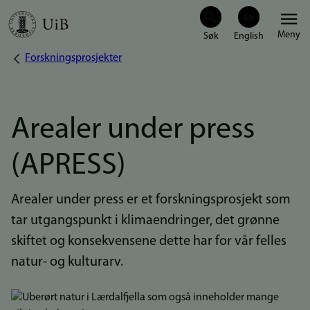
Hopp
Meny
til
Forskningsprosjekter
Navigasjonssti
hovedinnhold
Arealer under press
(APRESS)
Arealer under press er et forskningsprosjekt som
tar utgangspunkt i klimaendringer, det grønne
skiftet og konsekvensene dette har for vår felles
natur- og kulturarv.
Bilde