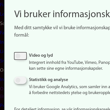
Finn studier
Vi bruker informasjonsk
Ledige stillinger
Sosiale medier
Med ditt samtykke vil vi bruke informasjonskap
Facebook
formål:
Instagram
LinkedIn
Video og lyd
Snapchat
Integrert innhold fra YouTube, Vimeo, Pano
kan sette sine egne informasjonskapsler.
Om nettstedet
Informasjonskapsler
Statistikk og analyse
Vi bruker Google Analytics, som samler inn 
Oppdater samtykke
å forbedre nettstedets ytelse og brukeroppl
(informasjonskapsler)
Personvern
For detaljert informasjon, se vår informasjonskapsel