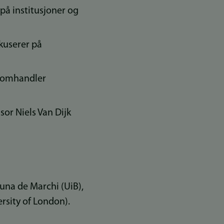
på institusjoner og
kuserer på
g omhandler
sor Niels Van Dijk
una de Marchi (UiB),
rsity of London).