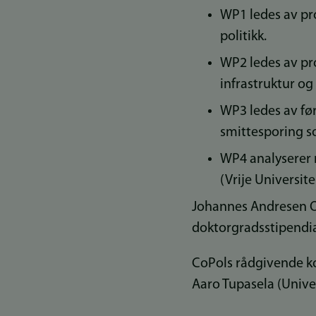
WP1 ledes av pro
politikk.
WP2 ledes av pro
infrastruktur og
WP3 ledes av fø
smittesporing s
WP4 analyserer r
(Vrije Universite
Johannes Andresen Ol
doktorgradsstipendia
CoPols rådgivende ko
Aaro Tupasela (Univer