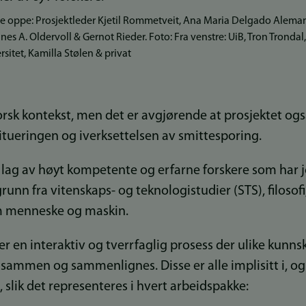
tre oppe: Prosjektleder Kjetil Rommetveit, Ana Maria Delgado Alema
nnes A. Oldervoll & Gernot Rieder. Foto: Fra venstre: UiB, Tron Trondal,
sitet, Kamilla Stølen & privat
norsk kontekst, men det er avgjørende at prosjektet og
itueringen og iverksettelsen av smittesporing.
et lag av høyt kompetente og erfarne forskere som ha
runn fra vitenskaps- og teknologistudier (STS), filosofi
m menneske og maskin.
er en interaktiv og tverrfaglig prosess der ulike kunn
 sammen og sammenlignes. Disse er alle implisitt i, og 
, slik det representeres i hvert arbeidspakke: