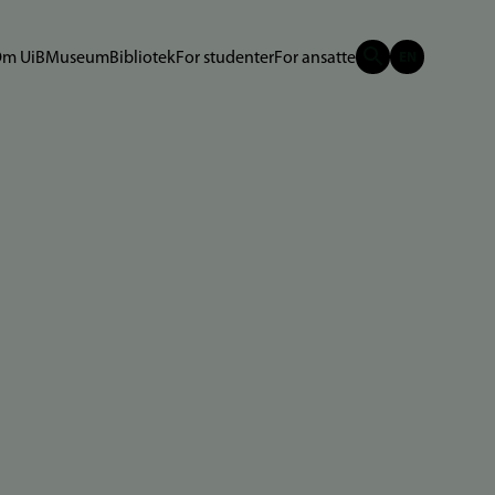
m UiB
Museum
Bibliotek
For studenter
For ansatte