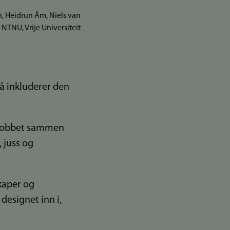
n, Heidrun Åm, Niels van
 NTNU, Vrije Universiteit
så inkluderer den
r jobbet sammen
, juss og
skaper og
designet inn i,