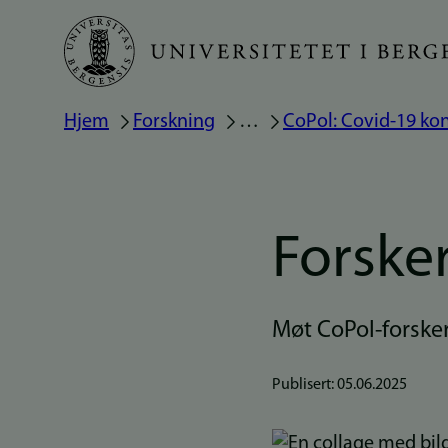
Hopp
til
hovedinnhold
Navigasjonssti
Hjem
Forskning
…
CoPol: Covid-19 kon
Forsker
Møt CoPol-forske
Publisert:
05.06.2025
Bilde