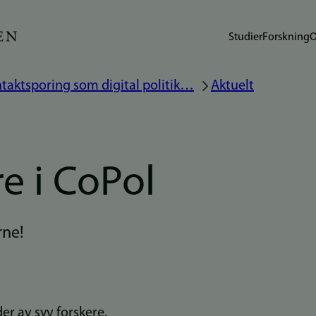
Studier
Forskning
O
taktsporing som digital politik…
Aktuelt
e i CoPol
rne!