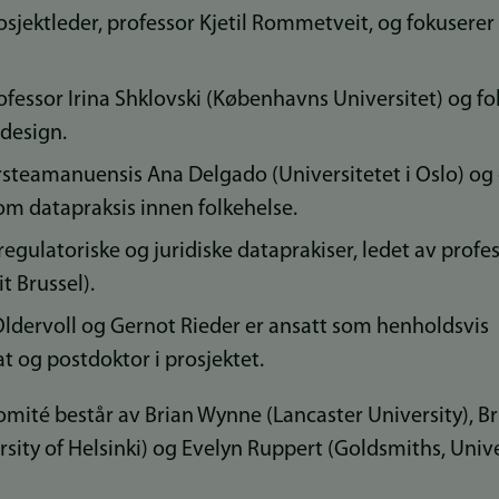
sjektleder, professor Kjetil Rommetveit, og fokuserer 
fessor Irina Shklovski (Københavns Universitet) og fo
 design.
rsteamanuensis Ana Delgado (Universitetet i Oslo) o
om datapraksis innen folkehelse.
egulatoriske og juridiske dataprakiser, ledet av profes
it Brussel).
dervoll og Gernot Rieder er ansatt som henholdsvis
t og postdoktor i prosjektet.
mité består av Brian Wynne (Lancaster University), Br
sity of Helsinki) og Evelyn Ruppert (Goldsmiths, Unive