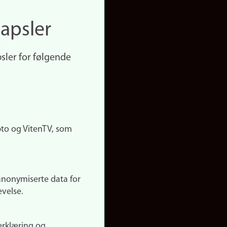
apsler
sler for følgende
pto og VitenTV, som
anonymiserte data for
evelse.
erklæring og