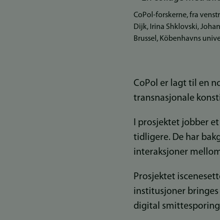
CoPol-forskerne, fra vens
Dijk, Irina Shklovski, Joha
Brussel, Köbenhavns univer
CoPol er lagt til en 
transnasjonale konst
I prosjektet jobber 
tidligere. De har bakg
interaksjoner mello
Prosjektet iscenesett
institusjoner bringes
digital smittesporing