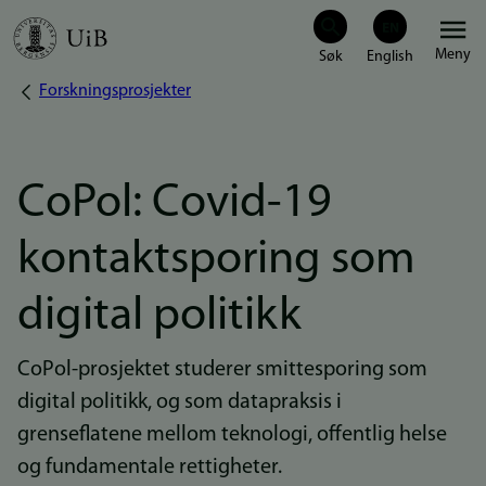
Hopp
Meny
til
Forskningsprosjekter
Navigasjonssti
hovedinnhold
CoPol: Covid-19
kontaktsporing som
digital politikk
CoPol-prosjektet studerer smittesporing som
digital politikk, og som datapraksis i
grenseflatene mellom teknologi, offentlig helse
og fundamentale rettigheter.