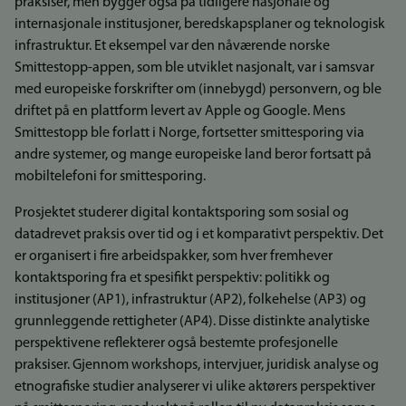
praksiser, men bygger også på tidligere nasjonale og
internasjonale institusjoner, beredskapsplaner og teknologisk
infrastruktur. Et eksempel var den nåværende norske
Smittestopp-appen, som ble utviklet nasjonalt, var i samsvar
med europeiske forskrifter om (innebygd) personvern, og ble
driftet på en plattform levert av Apple og Google. Mens
Smittestopp ble forlatt i Norge, fortsetter smittesporing via
andre systemer, og mange europeiske land beror fortsatt på
mobiltelefoni for smittesporing.
Prosjektet studerer digital kontaktsporing som sosial og
datadrevet praksis over tid og i et komparativt perspektiv. Det
er organisert i fire arbeidspakker, som hver fremhever
kontaktsporing fra et spesifikt perspektiv: politikk og
institusjoner (AP1), infrastruktur (AP2), folkehelse (AP3) og
grunnleggende rettigheter (AP4). Disse distinkte analytiske
perspektivene reflekterer også bestemte profesjonelle
praksiser. Gjennom workshops, intervjuer, juridisk analyse og
etnografiske studier analyserer vi ulike aktørers perspektiver