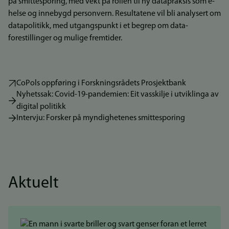
på smittesporing, med vekt på rollen til ny datapraksis som e-
helse og innebygd personvern. Resultatene vil bli analysert om
datapolitikk, med utgangspunkt i et begrep om data-
forestillinger og mulige fremtider.
CoPols oppføring i Forskningsrådets Prosjektbank
Nyhetssak: Covid-19-pandemien: Eit vasskilje i utviklinga av
digital politikk
Intervju: Forsker på myndighetenes smittesporing
Aktuelt