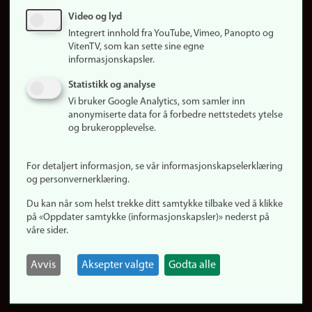
Sosiale medier
Video og lyd
Facebook
Integrert innhold fra YouTube, Vimeo, Panopto og
Instagram
VitenTV, som kan sette sine egne
informasjonskapsler.
LinkedIn
Snapchat
Statistikk og analyse
Om nettstedet
Vi bruker Google Analytics, som samler inn
anonymiserte data for å forbedre nettstedets ytelse
Informasjonskapsler
og brukeropplevelse.
Oppdater samtykke
(informasjonskapsler)
For detaljert informasjon, se vår informasjonskapselerklæring
Personvern
og personvernerklæring.
Tilgjengelighetserklæring
Du kan når som helst trekke ditt samtykke tilbake ved å klikke
på «Oppdater samtykke (informasjonskapsler)» nederst på
våre sider.
Logg inn
Rediger din ansattside
Avvis
Aksepter valgte
Godta alle
English