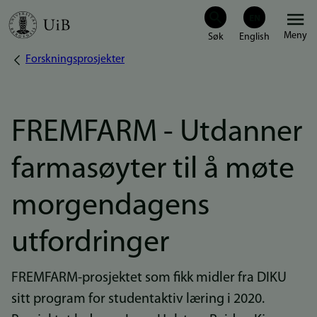
Hopp
Meny
til
Forskningsprosjekter
Navigasjonssti
hovedinnhold
FREMFARM - Utdanner
farmasøyter til å møte
morgendagens
utfordringer
FREMFARM-prosjektet som fikk midler fra DIKU
sitt program for studentaktiv læring i 2020.