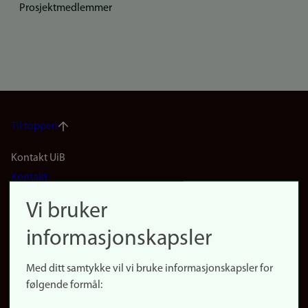
Prosjektmedlemmer
Til toppen
Footer
Kontakt UiB
Kontakt
navigation
Finn ansatte
Vi bruker
(no)
Finn forsker
informasjonskapsler
Presse
Snarveier
Med ditt samtykke vil vi bruke informasjonskapsler for
Finn studier
følgende formål:
Ledige stillinger