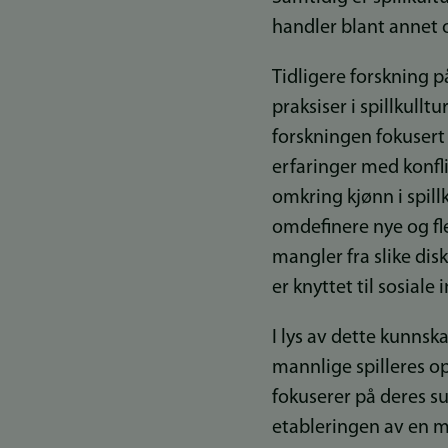
handler blant annet o
Tidligere forskning på
praksiser i spillkul
forskningen fokusert
erfaringer med konfli
omkring kjønn i spillk
omdefinere nye og fle
mangler fra slike di
er knyttet til sosial
I lys av dette kunns
mannlige spilleres op
fokuserer på deres sub
etableringen av en m