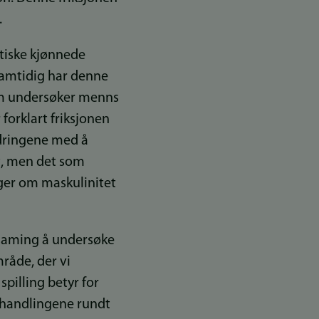
.
atiske kjønnede
 samtidig har denne
som undersøker menns
 forklart friksjonen
ordringene med å
et, men det som
nger om maskulinitet
 Gaming å undersøke
råde, der vi
spilling betyr for
rhandlingene rundt