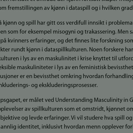
m fremstillingen av kjønn i dataspill og i hvilken grad
 kjønn og spill har gitt oss verdifull innsikt i problem
lturen som for eksempel misogyni og trakassering. Men
 på kvinners erfaringer, og det finnes lite forskning 
kter rundt kjønn i dataspillkulturen. Noen forskere har
ulturen i lys av en maskulinitet i krise knyttet til utf
ksible maskuliniteter i lys av en feministisk bevissth
skusjoner er en bevissthet omkring hvordan forhandli
e inkluderings- og ekskluderingsprosesser.
kapsgapet, er målet ved Understanding Masculinity in
plevelser av spillkulturen som et omstridt, kjønnet om
jektive og levde erfaringer. Vi vil studere hva spill og 
annlig identitet, inklusivt hvordan menn opplever fo