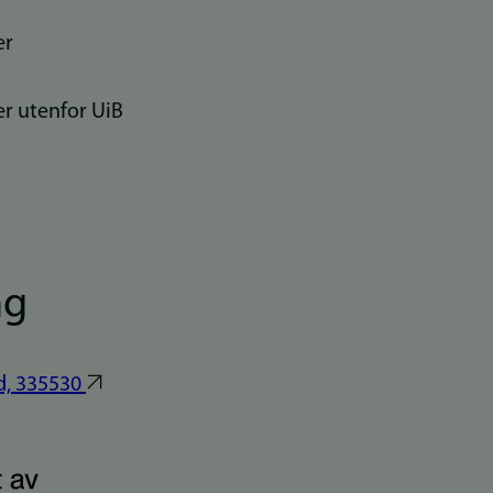
er
 utenfor UiB
ng
d, 335530