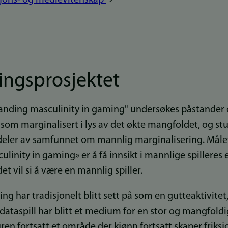
ingsprosjektet
tanding masculinity in gaming" undersøkes påstander
 som marginalisert i lys av det økte mangfoldet, og stu
deler av samfunnet om mannlig marginalisering. Måle
inity in gaming» er å få innsikt i mannlige spilleres
et vil si å være en mannlig spiller.
ing har tradisjonelt blitt sett på som en gutteaktivitet
 dataspill har blitt et medium for en stor og mangfoldi
uren fortsatt et område der kjønn fortsatt skaper friks