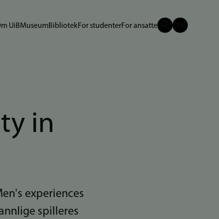
m UiB
Museum
Bibliotek
For studenter
For ansatte
ty in
Men's experiences
annlige spilleres