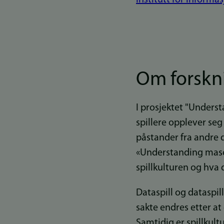
Om forskn
I prosjektet "Unders
spillere opplever seg
påstander fra andre 
«Understanding mascul
spillkulturen og hva d
Dataspill og dataspill
sakte endres etter at
Samtidig er spillkult