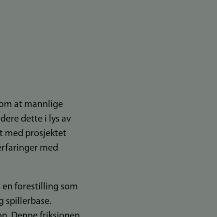
 om at mannlige
dere dette i lys av
t med prosjektet
 erfaringer med
, en forestilling som
g spillerbase.
jon. Denne friksjonen