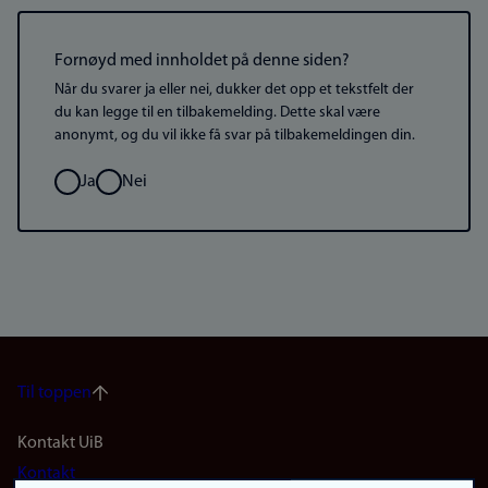
Fornøyd med innholdet på denne siden?
Når du svarer ja eller nei, dukker det opp et tekstfelt der
du kan legge til en tilbakemelding. Dette skal være
anonymt, og du vil ikke få svar på tilbakemeldingen din.
Valg
Ja
Nei
Til toppen
Footer
Kontakt UiB
Kontakt