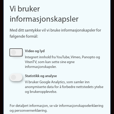
navigation
Finn ansatte
Vi bruker
(no)
Finn forsker
informasjonskapsler
Presse
Snarveier
Med ditt samtykke vil vi bruke informasjonskapsler for
Finn studier
følgende formål:
Ledige stillinger
Sosiale medier
Video og lyd
Facebook
Integrert innhold fra YouTube, Vimeo, Panopto og
Instagram
VitenTV, som kan sette sine egne
informasjonskapsler.
LinkedIn
Snapchat
Statistikk og analyse
Om nettstedet
Vi bruker Google Analytics, som samler inn
anonymiserte data for å forbedre nettstedets ytelse
Informasjonskapsler
og brukeropplevelse.
Oppdater samtykke
(informasjonskapsler)
For detaljert informasjon, se vår informasjonskapselerklæring
Personvern
og personvernerklæring.