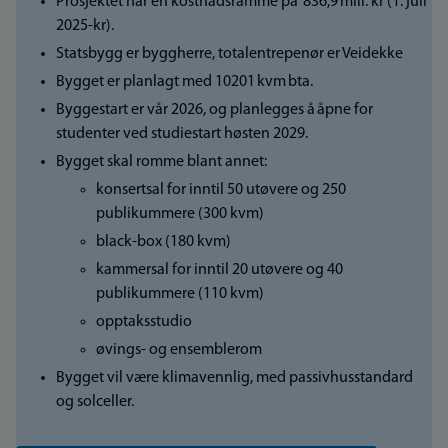
Prosjektet har en kostnadsramme på 836,9 mill. kr (1. juli
2025-kr).
Statsbygg er byggherre, totalentrepenør er Veidekke
Bygget er planlagt med 10201 kvm bta.
Byggestart er vår 2026, og planlegges å åpne for
studenter ved studiestart høsten 2029.
Bygget skal romme blant annet:
konsertsal for inntil 50 utøvere og 250
publikummere (300 kvm)
black-box (180 kvm)
kammersal for inntil 20 utøvere og 40
publikummere (110 kvm)
opptaksstudio
øvings- og ensemblerom
Bygget vil være klimavennlig, med passivhusstandard
og solceller.