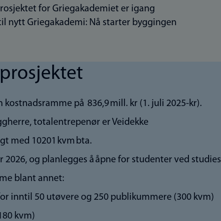
osjektet for Griegakademiet er igang
til nytt Griegakademi: Nå starter byggingen
rosjektet
n kostnadsramme på 836,9 mill. kr (1. juli 2025-kr).
ggherre, totalentrepenør er Veidekke
agt med 10201 kvm bta.
r 2026, og planlegges å åpne for studenter ved studie
me blant annet:
for inntil 50 utøvere og 250 publikummere (300 kvm)
(180 kvm)