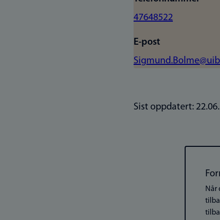
47648522
E-post
Sigmund.Bolme@uib
Sist oppdatert: 22.06
For
Når 
tilb
tilb