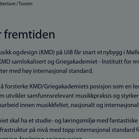
itecture / Turzen
r fremtiden
usikk og design (KMD) på UiB får snart et nybygg i Møl
KMD samlokalisert og Griegakademiet - Institutt for mu
ter med høy internasjonal standard.
il å forsterke KMD/Griegakademiets posisjon som en le
 utvikler samfunnsrelevant musikkpraksis og styrker
sarbeid innen musikkfeltet, nasjonalt og internasjonal
et skal ha et studie- og læringsmiljø med fantastiske 
nfrastruktur på nivå med topp internasjonal standard 