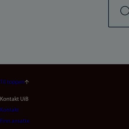
Val
Til toppen
Footer
Kontakt UiB
Kontakt
navigation
Finn ansatte