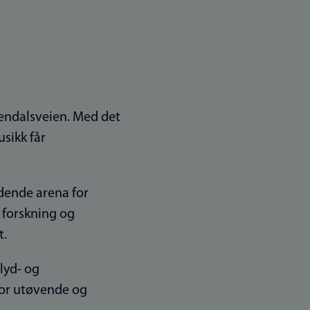
lendalsveien. Med det
sikk får
dende arena for
 forskning og
t.
lyd- og
for utøvende og