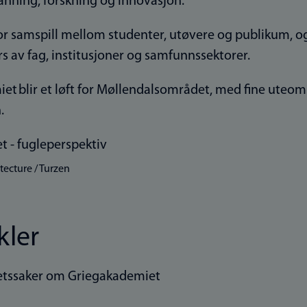
nning, forskning og innovasjon.
r samspill mellom studenter, utøvere og publikum, og s
rs av fag, institusjoner og samfunnssektorer.
et blir et løft for Møllendalsområdet, med fine uteom
n.
tecture / Turzen
kler
hetssaker om Griegakademiet