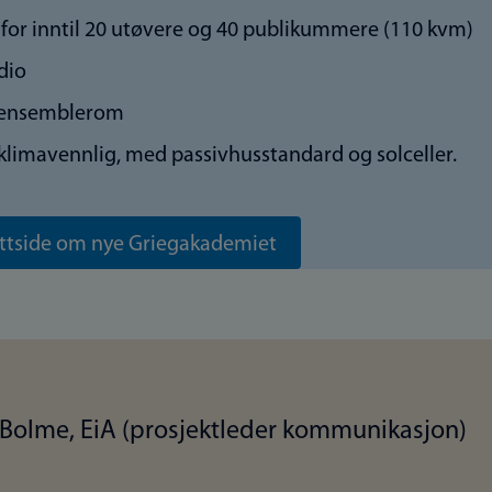
for inntil 20 utøvere og 40 publikummere (110 kvm)
dio
 ensemblerom
klimavennlig, med passivhusstandard og solceller.
ettside om nye Griegakademiet
Bolme, EiA (prosjektleder kommunikasjon)