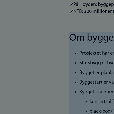
På Høyden: byggepr
NTB: 300 millioner 
Om byggep
Prosjektet har e
Statsbygg er by
Bygget er planl
Byggestart er vå
Bygget skal rom
konsertsal 
black-box 