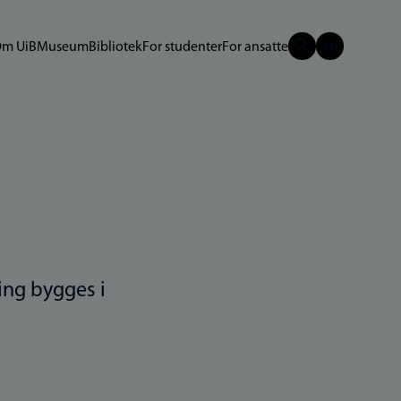
m UiB
Museum
Bibliotek
For studenter
For ansatte
ing bygges i