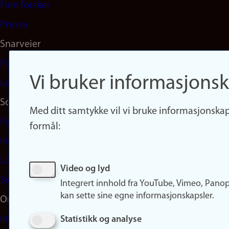
(no)
Finn forsker
Presse
Snarveier
Finn studier
Vi bruker informasjonsk
Ledige stillinger
Sosiale medier
Med ditt samtykke vil vi bruke informasjonskap
Facebook
formål:
Instagram
LinkedIn
Video og lyd
Snapchat
Integrert innhold fra YouTube, Vimeo, Pano
kan sette sine egne informasjonskapsler.
Om nettstedet
Informasjonskapsler
Statistikk og analyse