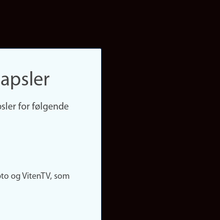
apsler
sler for følgende
pto og VitenTV, som