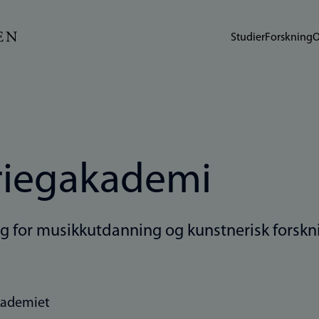
Studier
Forskning
O
riegakademi
g for musikkutdanning og kunstnerisk forskn