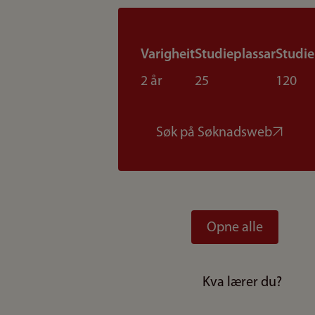
Varigheit
Studieplassar
Studi
2 år
25
120
Søk på Søknadsweb
Opne alle
Kva lærer du?