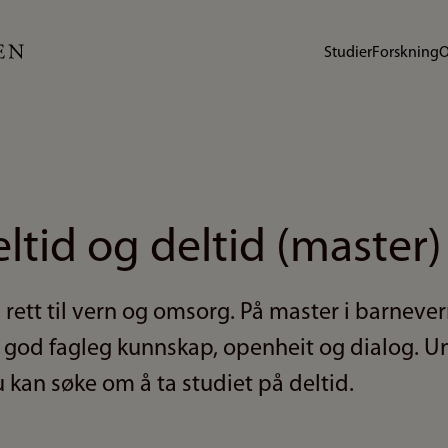
Studier
Forskning
O
ltid og deltid (master)
 rett til vern og omsorg. På master i barneve
 god fagleg kunnskap, openheit og dialog. U
 kan søke om å ta studiet på deltid.