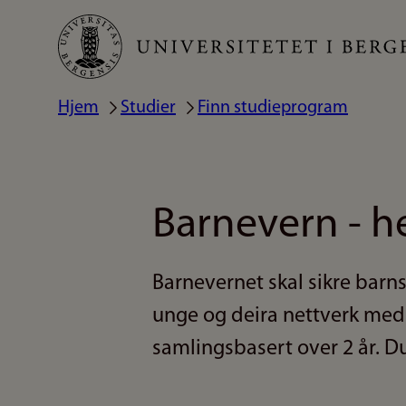
Hopp
til
hovedinnhold
Hjem
Studier
Finn studieprogram
Navigasjonssti
Barnevern - he
Barnevernet skal sikre barns
unge og deira nettverk med
samlingsbasert over 2 år. Du