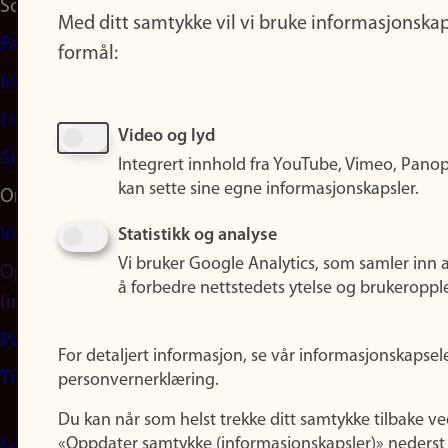
Sosiale medier
Med ditt samtykke vil vi bruke informasjonskap
Facebook
formål:
Instagram
LinkedIn
Video og lyd
Snapchat
Integrert innhold fra YouTube, Vimeo, Pano
kan sette sine egne informasjonskapsler.
Om nettstedet
Informasjonskapsler
Statistikk og analyse
Vi bruker Google Analytics, som samler inn 
Oppdater samtykke
å forbedre nettstedets ytelse og brukeroppl
(informasjonskapsler)
Personvern
For detaljert informasjon, se vår informasjonskapsel
Tilgjengelighetserklæring
personvernerklæring.
Du kan når som helst trekke ditt samtykke tilbake ve
«Oppdater samtykke (informasjonskapsler)» nederst 
Logg inn