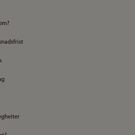
som?
nadsfrist
k
ng
egheiter