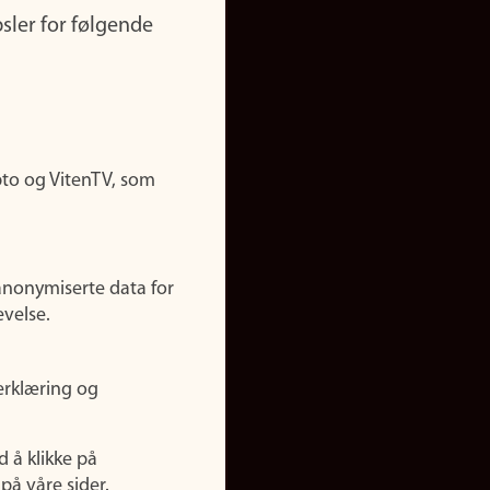
sler for følgende
pto og VitenTV, som
anonymiserte data for
evelse.
erklæring og
d å klikke på
på våre sider.