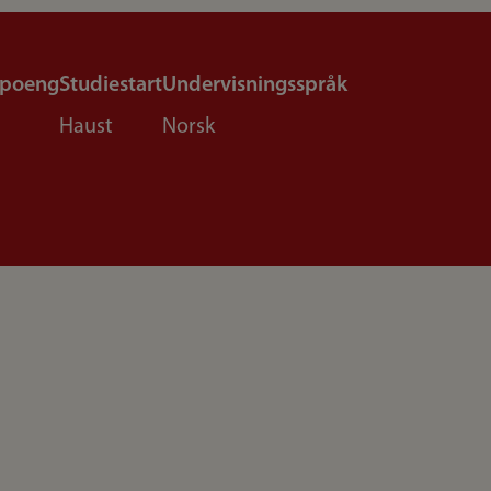
epoeng
Studiestart
Undervisningsspråk
Haust
Norsk