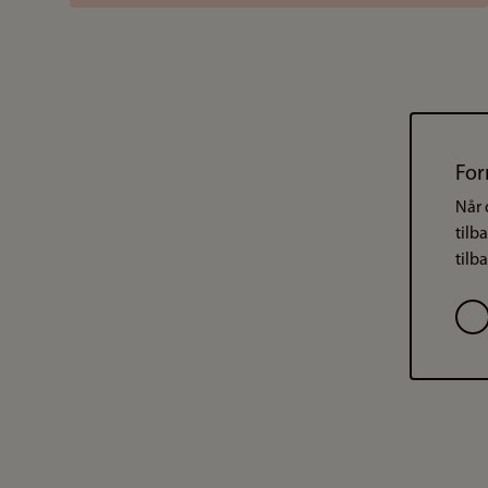
For
Når 
tilb
tilb
Val