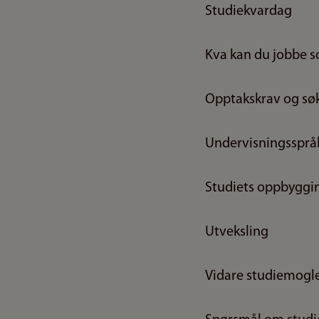
Studiekvardag
Kva kan du jobbe 
Opptakskrav og søk
Undervisningssprå
Studiets oppbyggi
Utveksling
Vidare studiemogl