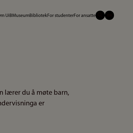
m UiB
Museum
Bibliotek
For studenter
For ansatte
rn lærer du å møte barn,
ndervisninga er