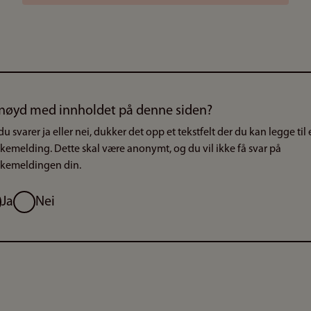
nøyd med innholdet på denne siden?
du svarer ja eller nei, dukker det opp et tekstfelt der du kan legge til
akemelding. Dette skal være anonymt, og du vil ikke få svar på
akemeldingen din.
g
Ja
Nei