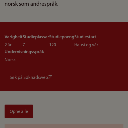
norsk som andrespråk.
Varigheit
Studieplassar
Studiepoeng
Studiestart
2 år
7
120
Haust og vår
Undervisningsspråk
Norsk
Søk på Søknadsweb
Opne alle