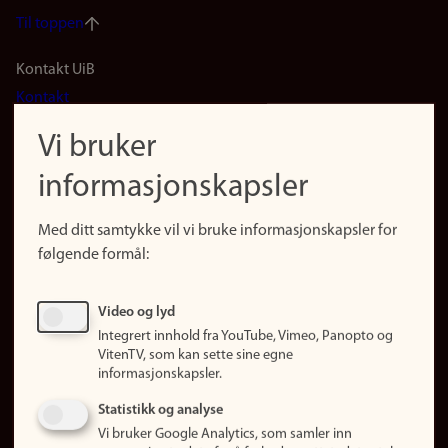
Til toppen
Footer
Kontakt UiB
Kontakt
navigation
Finn ansatte
Vi bruker
(no)
Finn forsker
informasjonskapsler
Presse
Snarveier
Med ditt samtykke vil vi bruke informasjonskapsler for
Finn studier
følgende formål:
Ledige stillinger
Sosiale medier
Video og lyd
Facebook
Integrert innhold fra YouTube, Vimeo, Panopto og
Instagram
VitenTV, som kan sette sine egne
informasjonskapsler.
LinkedIn
Snapchat
Statistikk og analyse
Om nettstedet
Vi bruker Google Analytics, som samler inn