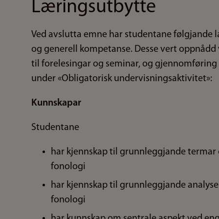
Læringsutbytte
Ved avslutta emne har studentane følgjande læ
og generell kompetanse. Desse vert oppnådd 
til forelesingar og seminar, og gjennomføring a
under «Obligatorisk undervisningsaktivitet»:
Kunnskapar
Studentane
har kjennskap til grunnleggjande termar 
fonologi
har kjennskap til grunnleggjande analyse
fonologi
har kunnskap om sentrale aspekt ved eng