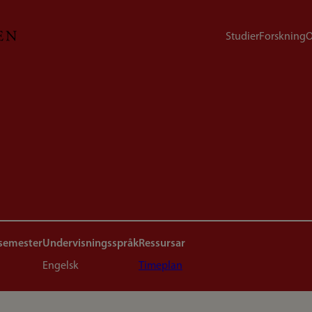
Studier
Forskning
O
 semester
Undervisningsspråk
Ressursar
Engelsk
Timeplan