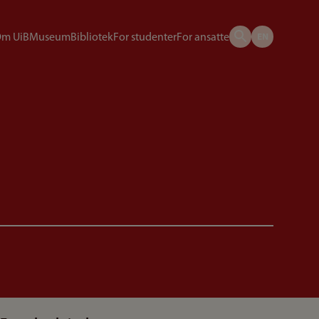
m UiB
Museum
Bibliotek
For studenter
For ansatte