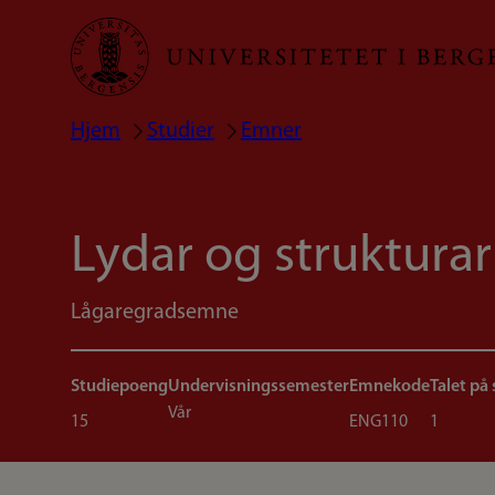
Hopp
til
hovedinnhold
Hjem
Studier
Emner
Navigasjonssti
Lydar og strukturar
Lågaregradsemne
Studiepoeng
Undervisningssemester
Emnekode
Talet på
Vår
15
ENG110
1